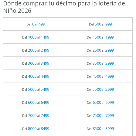
Dónde comprar tu décimo para la lotería de
Niño 2026
0
499
500
999
Del
al
Del
al
1000
1499
1500
1999
Del
al
Del
al
2000
2499
2500
2999
Del
al
Del
al
3000
3499
3500
3999
Del
al
Del
al
4000
4499
4500
4999
Del
al
Del
al
5000
5499
5500
5999
Del
al
Del
al
6000
6499
6500
6999
Del
al
Del
al
7000
7499
7500
7999
Del
al
Del
al
8000
8499
8500
8999
Del
al
Del
al