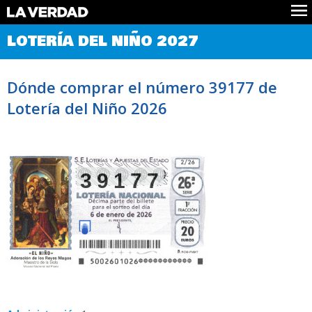
Comprobar Loteria del Niño
LOTERÍA DEL NIÑO 2027
Premios
Localizar números
Dónde comprar el número 39177 de
Noticias
Lotería del Niño 2026
Datos
Historia
Lotería de Navidad
39177