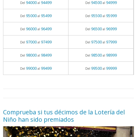
94000
94499
94500
94999
Del
al
Del
al
95000
95499
95500
95999
Del
al
Del
al
96000
96499
96500
96999
Del
al
Del
al
97000
97499
97500
97999
Del
al
Del
al
98000
98499
98500
98999
Del
al
Del
al
99000
99499
99500
99999
Del
al
Del
al
05.06.2026 - 11:05
prueba
Comprueba si tus décimos de la Lotería del
Niño han sido premiados