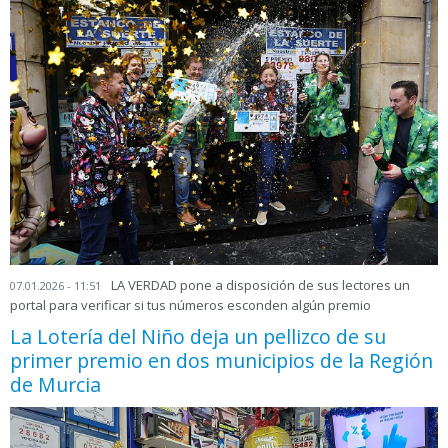
LA VERDAD pone a disposición de sus lectores un
07.01.2026 - 11:51
portal para verificar si tus números esconden algún premio
La Lotería del Niño deja un pellizco de su
primer premio en dos municipios de la Región
de Murcia