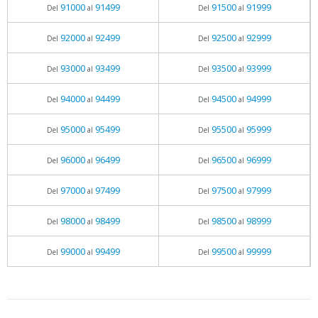
91000
91499
91500
91999
Del
al
Del
al
92000
92499
92500
92999
Del
al
Del
al
93000
93499
93500
93999
Del
al
Del
al
94000
94499
94500
94999
Del
al
Del
al
95000
95499
95500
95999
Del
al
Del
al
96000
96499
96500
96999
Del
al
Del
al
97000
97499
97500
97999
Del
al
Del
al
98000
98499
98500
98999
Del
al
Del
al
99000
99499
99500
99999
Del
al
Del
al
05.06.2026 - 11:05
prueba