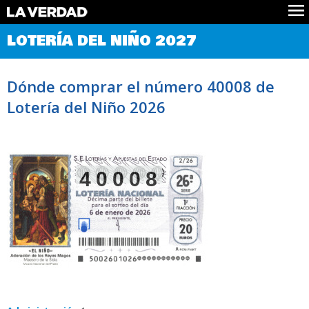
Comprobar Loteria del Niño
LOTERÍA DEL NIÑO 2027
Premios
Localizar números
Dónde comprar el número 40008 de
Noticias
Lotería del Niño 2026
Datos
Historia
Lotería de Navidad
40008