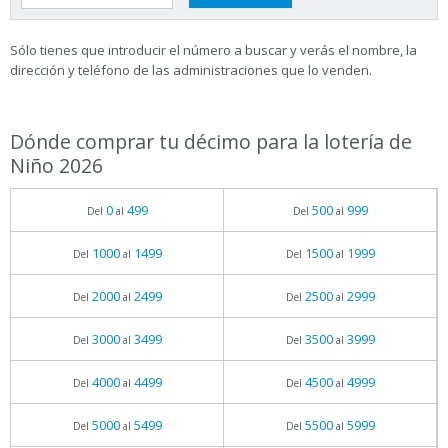
Sólo tienes que introducir el número a buscar y verás el nombre, la
dirección y teléfono de las administraciones que lo venden.
Dónde comprar tu décimo para la lotería de
Niño 2026
0
499
500
999
Del
al
Del
al
1000
1499
1500
1999
Del
al
Del
al
2000
2499
2500
2999
Del
al
Del
al
3000
3499
3500
3999
Del
al
Del
al
4000
4499
4500
4999
Del
al
Del
al
5000
5499
5500
5999
Del
al
Del
al