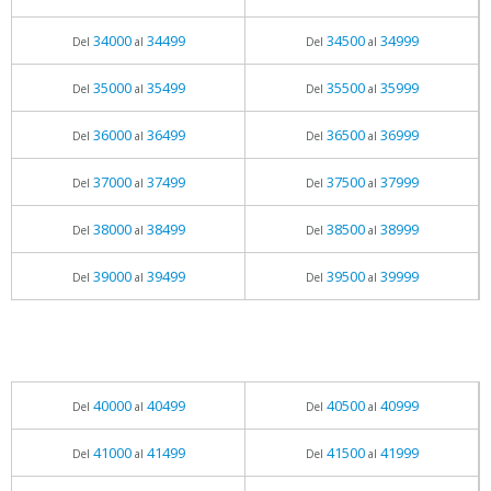
34000
34499
34500
34999
Del
al
Del
al
35000
35499
35500
35999
Del
al
Del
al
36000
36499
36500
36999
Del
al
Del
al
37000
37499
37500
37999
Del
al
Del
al
38000
38499
38500
38999
Del
al
Del
al
39000
39499
39500
39999
Del
al
Del
al
40000
40499
40500
40999
Del
al
Del
al
41000
41499
41500
41999
Del
al
Del
al