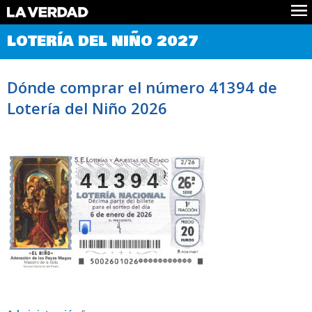
Comprobar Loteria del Niño
LOTERÍA DEL NIÑO 2027
Premios
Localizar números
Dónde comprar el número 41394 de
Noticias
Lotería del Niño 2026
Datos
Historia
Lotería de Navidad
41394