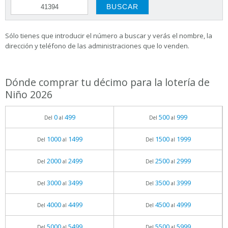
Sólo tienes que introducir el número a buscar y verás el nombre, la
dirección y teléfono de las administraciones que lo venden.
Dónde comprar tu décimo para la lotería de
Niño 2026
0
499
500
999
Del
al
Del
al
1000
1499
1500
1999
Del
al
Del
al
2000
2499
2500
2999
Del
al
Del
al
3000
3499
3500
3999
Del
al
Del
al
4000
4499
4500
4999
Del
al
Del
al
5000
5499
5500
5999
Del
al
Del
al