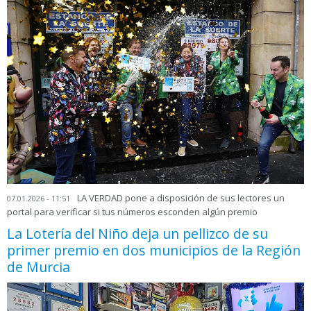
LA VERDAD pone a disposición de sus lectores un
07.01.2026 - 11:51
portal para verificar si tus números esconden algún premio
La Lotería del Niño deja un pellizco de su
primer premio en dos municipios de la Región
de Murcia