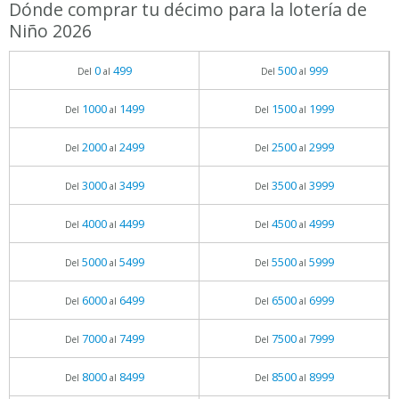
Dónde comprar tu décimo para la lotería de
Niño 2026
0
499
500
999
Del
al
Del
al
1000
1499
1500
1999
Del
al
Del
al
2000
2499
2500
2999
Del
al
Del
al
3000
3499
3500
3999
Del
al
Del
al
4000
4499
4500
4999
Del
al
Del
al
5000
5499
5500
5999
Del
al
Del
al
6000
6499
6500
6999
Del
al
Del
al
7000
7499
7500
7999
Del
al
Del
al
8000
8499
8500
8999
Del
al
Del
al