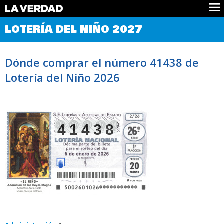
Comprobar Loteria del Niño
LOTERÍA DEL NIÑO 2027
Premios
Localizar números
Dónde comprar el número 41438 de
Noticias
Lotería del Niño 2026
Datos
Historia
Lotería de Navidad
41438