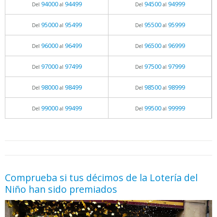
94000
94499
94500
94999
Del
al
Del
al
95000
95499
95500
95999
Del
al
Del
al
96000
96499
96500
96999
Del
al
Del
al
97000
97499
97500
97999
Del
al
Del
al
98000
98499
98500
98999
Del
al
Del
al
99000
99499
99500
99999
Del
al
Del
al
05.06.2026 - 11:05
prueba
Comprueba si tus décimos de la Lotería del
Niño han sido premiados