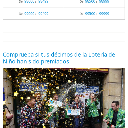
98000
98499
98500
98999
Del
al
Del
al
99000
99499
99500
99999
Del
al
Del
al
05.06.2026 - 11:05
prueba
Comprueba si tus décimos de la Lotería del
Niño han sido premiados