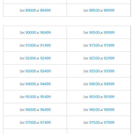
89000
89499
89500
89999
Del
al
Del
al
90000
90499
90500
90999
Del
al
Del
al
91000
91499
91500
91999
Del
al
Del
al
92000
92499
92500
92999
Del
al
Del
al
93000
93499
93500
93999
Del
al
Del
al
94000
94499
94500
94999
Del
al
Del
al
95000
95499
95500
95999
Del
al
Del
al
96000
96499
96500
96999
Del
al
Del
al
97000
97499
97500
97999
Del
al
Del
al