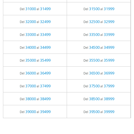
31000
31499
31500
31999
Del
al
Del
al
32000
32499
32500
32999
Del
al
Del
al
33000
33499
33500
33999
Del
al
Del
al
34000
34499
34500
34999
Del
al
Del
al
35000
35499
35500
35999
Del
al
Del
al
36000
36499
36500
36999
Del
al
Del
al
37000
37499
37500
37999
Del
al
Del
al
38000
38499
38500
38999
Del
al
Del
al
39000
39499
39500
39999
Del
al
Del
al