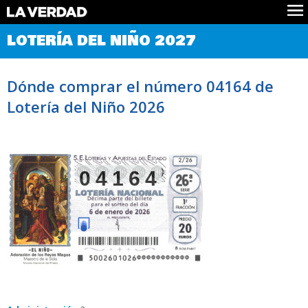
Comprobar Loteria del Niño
LOTERÍA DEL NIÑO 2027
Premios
Localizar números
Dónde comprar el número 04164 de
Noticias
Lotería del Niño 2026
Datos
Historia
Lotería de Navidad
04164