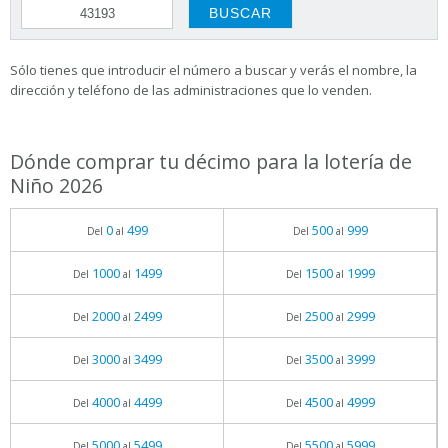
Sólo tienes que introducir el número a buscar y verás el nombre, la
dirección y teléfono de las administraciones que lo venden.
Dónde comprar tu décimo para la lotería de
Niño 2026
0
499
500
999
Del
al
Del
al
1000
1499
1500
1999
Del
al
Del
al
2000
2499
2500
2999
Del
al
Del
al
3000
3499
3500
3999
Del
al
Del
al
4000
4499
4500
4999
Del
al
Del
al
5000
5499
5500
5999
Del
al
Del
al