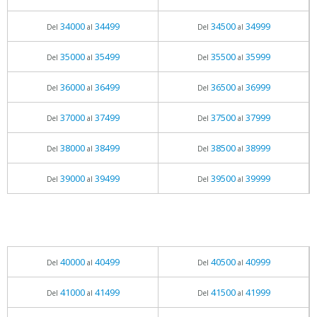
34000
34499
34500
34999
Del
al
Del
al
35000
35499
35500
35999
Del
al
Del
al
36000
36499
36500
36999
Del
al
Del
al
37000
37499
37500
37999
Del
al
Del
al
38000
38499
38500
38999
Del
al
Del
al
39000
39499
39500
39999
Del
al
Del
al
40000
40499
40500
40999
Del
al
Del
al
41000
41499
41500
41999
Del
al
Del
al