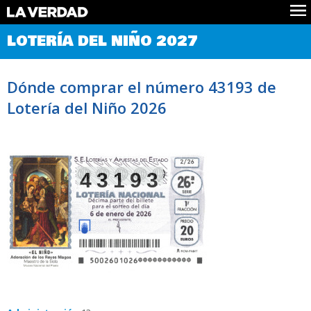
Comprobar Loteria del Niño
LOTERÍA DEL NIÑO 2027
Premios
Localizar números
Dónde comprar el número 43193 de
Noticias
Lotería del Niño 2026
Datos
Historia
Lotería de Navidad
43193