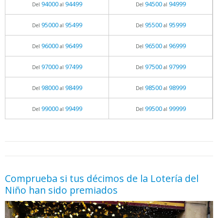
94000
94499
94500
94999
Del
al
Del
al
95000
95499
95500
95999
Del
al
Del
al
96000
96499
96500
96999
Del
al
Del
al
97000
97499
97500
97999
Del
al
Del
al
98000
98499
98500
98999
Del
al
Del
al
99000
99499
99500
99999
Del
al
Del
al
05.06.2026 - 11:05
prueba
Comprueba si tus décimos de la Lotería del
Niño han sido premiados