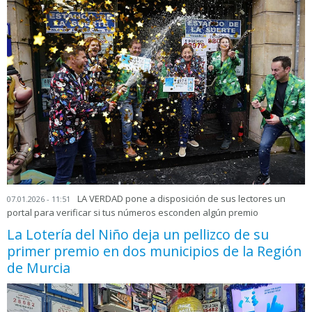
LA VERDAD pone a disposición de sus lectores un
07.01.2026 - 11:51
portal para verificar si tus números esconden algún premio
La Lotería del Niño deja un pellizco de su
primer premio en dos municipios de la Región
de Murcia