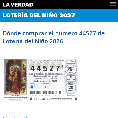
Comprobar Loteria del Niño
LOTERÍA DEL NIÑO 2027
Premios
Localizar números
Dónde comprar el número 44527 de
Noticias
Lotería del Niño 2026
Datos
Historia
Lotería de Navidad
44527