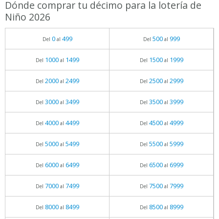
Dónde comprar tu décimo para la lotería de
Niño 2026
0
499
500
999
Del
al
Del
al
1000
1499
1500
1999
Del
al
Del
al
2000
2499
2500
2999
Del
al
Del
al
3000
3499
3500
3999
Del
al
Del
al
4000
4499
4500
4999
Del
al
Del
al
5000
5499
5500
5999
Del
al
Del
al
6000
6499
6500
6999
Del
al
Del
al
7000
7499
7500
7999
Del
al
Del
al
8000
8499
8500
8999
Del
al
Del
al