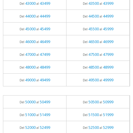
43000
43499
43500
43999
Del
al
Del
al
44000
44499
44500
44999
Del
al
Del
al
45000
45499
45500
45999
Del
al
Del
al
46000
46499
46500
46999
Del
al
Del
al
47000
47499
47500
47999
Del
al
Del
al
48000
48499
48500
48999
Del
al
Del
al
49000
49499
49500
49999
Del
al
Del
al
50000
50499
50500
50999
Del
al
Del
al
51000
51499
51500
51999
Del
al
Del
al
52000
52499
52500
52999
Del
al
Del
al