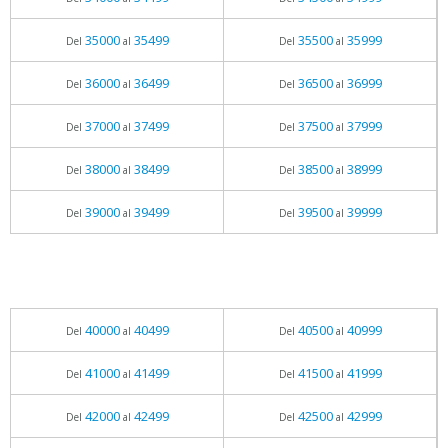
35000
35499
35500
35999
Del
al
Del
al
36000
36499
36500
36999
Del
al
Del
al
37000
37499
37500
37999
Del
al
Del
al
38000
38499
38500
38999
Del
al
Del
al
39000
39499
39500
39999
Del
al
Del
al
40000
40499
40500
40999
Del
al
Del
al
41000
41499
41500
41999
Del
al
Del
al
42000
42499
42500
42999
Del
al
Del
al