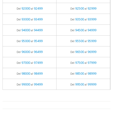
92000
92499
92500
92999
Del
al
Del
al
93000
93499
93500
93999
Del
al
Del
al
94000
94499
94500
94999
Del
al
Del
al
95000
95499
95500
95999
Del
al
Del
al
96000
96499
96500
96999
Del
al
Del
al
97000
97499
97500
97999
Del
al
Del
al
98000
98499
98500
98999
Del
al
Del
al
99000
99499
99500
99999
Del
al
Del
al
05.06.2026 - 11:05
prueba