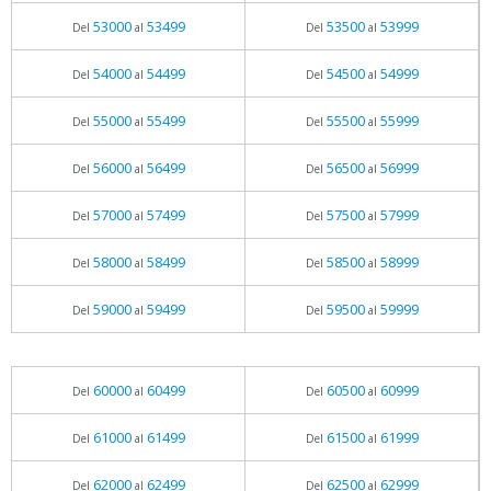
53000
53499
53500
53999
Del
al
Del
al
54000
54499
54500
54999
Del
al
Del
al
55000
55499
55500
55999
Del
al
Del
al
56000
56499
56500
56999
Del
al
Del
al
57000
57499
57500
57999
Del
al
Del
al
58000
58499
58500
58999
Del
al
Del
al
59000
59499
59500
59999
Del
al
Del
al
60000
60499
60500
60999
Del
al
Del
al
61000
61499
61500
61999
Del
al
Del
al
62000
62499
62500
62999
Del
al
Del
al