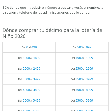
Sólo tienes que introducir el número a buscar y verás el nombre, la
dirección y teléfono de las administraciones que lo venden.
Dónde comprar tu décimo para la lotería de
Niño 2026
0
499
500
999
Del
al
Del
al
1000
1499
1500
1999
Del
al
Del
al
2000
2499
2500
2999
Del
al
Del
al
3000
3499
3500
3999
Del
al
Del
al
4000
4499
4500
4999
Del
al
Del
al
5000
5499
5500
5999
Del
al
Del
al