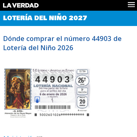
Comprobar Loteria del Niño
LOTERÍA DEL NIÑO 2027
Premios
Localizar números
Dónde comprar el número 44903 de
Noticias
Lotería del Niño 2026
Datos
Historia
Lotería de Navidad
44903