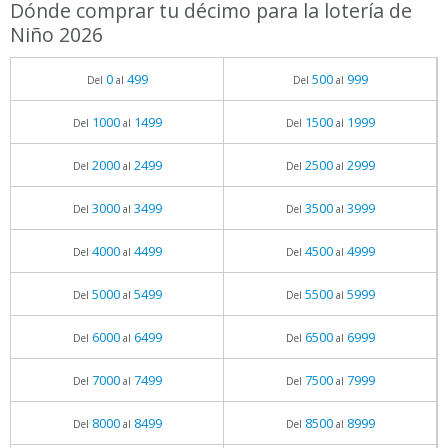
Dónde comprar tu décimo para la lotería de
Niño 2026
0
499
500
999
Del
al
Del
al
1000
1499
1500
1999
Del
al
Del
al
2000
2499
2500
2999
Del
al
Del
al
3000
3499
3500
3999
Del
al
Del
al
4000
4499
4500
4999
Del
al
Del
al
5000
5499
5500
5999
Del
al
Del
al
6000
6499
6500
6999
Del
al
Del
al
7000
7499
7500
7999
Del
al
Del
al
8000
8499
8500
8999
Del
al
Del
al