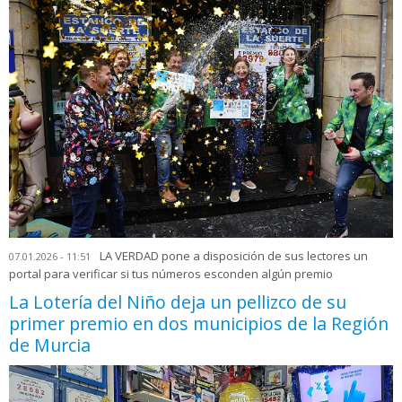
LA VERDAD pone a disposición de sus lectores un
07.01.2026 - 11:51
portal para verificar si tus números esconden algún premio
La Lotería del Niño deja un pellizco de su
primer premio en dos municipios de la Región
de Murcia