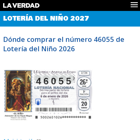
Comprobar Loteria del Niño
LOTERÍA DEL NIÑO 2027
Premios
Localizar números
Dónde comprar el número 46055 de
Noticias
Lotería del Niño 2026
Datos
Historia
Lotería de Navidad
46055