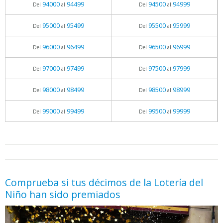
94000
94499
94500
94999
Del
al
Del
al
95000
95499
95500
95999
Del
al
Del
al
96000
96499
96500
96999
Del
al
Del
al
97000
97499
97500
97999
Del
al
Del
al
98000
98499
98500
98999
Del
al
Del
al
99000
99499
99500
99999
Del
al
Del
al
05.06.2026 - 11:05
prueba
Comprueba si tus décimos de la Lotería del
Niño han sido premiados