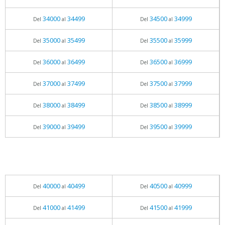
34000
34499
34500
34999
Del
al
Del
al
35000
35499
35500
35999
Del
al
Del
al
36000
36499
36500
36999
Del
al
Del
al
37000
37499
37500
37999
Del
al
Del
al
38000
38499
38500
38999
Del
al
Del
al
39000
39499
39500
39999
Del
al
Del
al
40000
40499
40500
40999
Del
al
Del
al
41000
41499
41500
41999
Del
al
Del
al