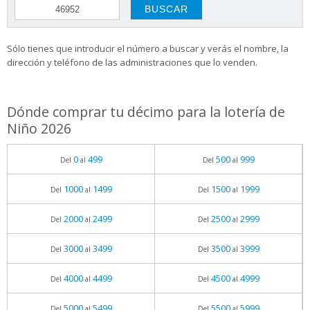
Sólo tienes que introducir el número a buscar y verás el nombre, la
dirección y teléfono de las administraciones que lo venden.
Dónde comprar tu décimo para la lotería de
Niño 2026
0
499
500
999
Del
al
Del
al
1000
1499
1500
1999
Del
al
Del
al
2000
2499
2500
2999
Del
al
Del
al
3000
3499
3500
3999
Del
al
Del
al
4000
4499
4500
4999
Del
al
Del
al
5000
5499
5500
5999
Del
al
Del
al