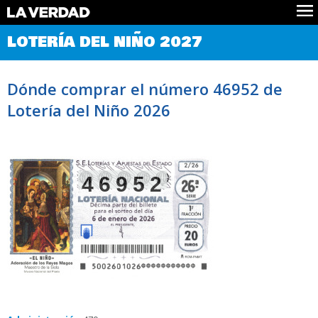
Comprobar Loteria del Niño
LOTERÍA DEL NIÑO 2027
Premios
Localizar números
Dónde comprar el número 46952 de
Noticias
Lotería del Niño 2026
Datos
Historia
Lotería de Navidad
46952