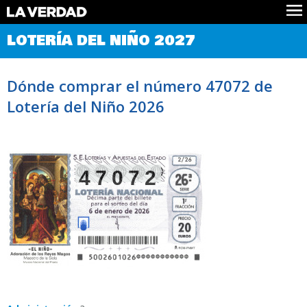
Comprobar Loteria del Niño
LOTERÍA DEL NIÑO 2027
Premios
Localizar números
Dónde comprar el número 47072 de
Noticias
Lotería del Niño 2026
Datos
Historia
Lotería de Navidad
47072