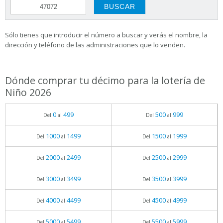
Sólo tienes que introducir el número a buscar y verás el nombre, la
dirección y teléfono de las administraciones que lo venden.
Dónde comprar tu décimo para la lotería de
Niño 2026
0
499
500
999
Del
al
Del
al
1000
1499
1500
1999
Del
al
Del
al
2000
2499
2500
2999
Del
al
Del
al
3000
3499
3500
3999
Del
al
Del
al
4000
4499
4500
4999
Del
al
Del
al
5000
5499
5500
5999
Del
al
Del
al