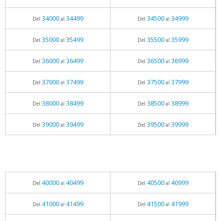
34000
34499
34500
34999
Del
al
Del
al
35000
35499
35500
35999
Del
al
Del
al
36000
36499
36500
36999
Del
al
Del
al
37000
37499
37500
37999
Del
al
Del
al
38000
38499
38500
38999
Del
al
Del
al
39000
39499
39500
39999
Del
al
Del
al
40000
40499
40500
40999
Del
al
Del
al
41000
41499
41500
41999
Del
al
Del
al