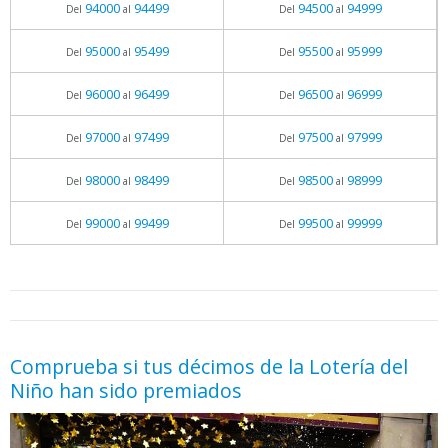
94000
94499
94500
94999
Del
al
Del
al
95000
95499
95500
95999
Del
al
Del
al
96000
96499
96500
96999
Del
al
Del
al
97000
97499
97500
97999
Del
al
Del
al
98000
98499
98500
98999
Del
al
Del
al
99000
99499
99500
99999
Del
al
Del
al
05.06.2026 - 11:05
prueba
Comprueba si tus décimos de la Lotería del
Niño han sido premiados