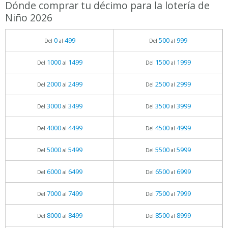
Dónde comprar tu décimo para la lotería de
Niño 2026
0
499
500
999
Del
al
Del
al
1000
1499
1500
1999
Del
al
Del
al
2000
2499
2500
2999
Del
al
Del
al
3000
3499
3500
3999
Del
al
Del
al
4000
4499
4500
4999
Del
al
Del
al
5000
5499
5500
5999
Del
al
Del
al
6000
6499
6500
6999
Del
al
Del
al
7000
7499
7500
7999
Del
al
Del
al
8000
8499
8500
8999
Del
al
Del
al