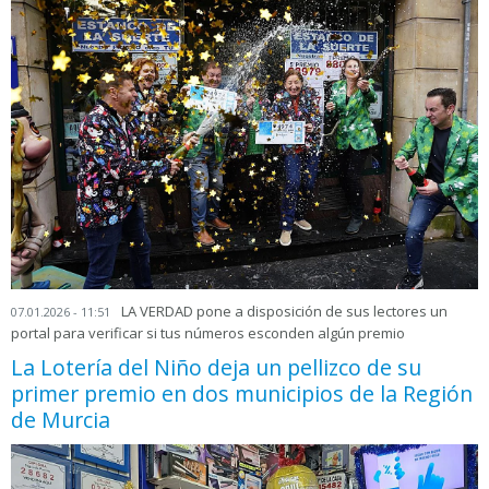
LA VERDAD pone a disposición de sus lectores un
07.01.2026 - 11:51
portal para verificar si tus números esconden algún premio
La Lotería del Niño deja un pellizco de su
primer premio en dos municipios de la Región
de Murcia