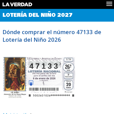
Comprobar Loteria del Niño
LOTERÍA DEL NIÑO 2027
Premios
Localizar números
Dónde comprar el número 47133 de
Noticias
Lotería del Niño 2026
Datos
Historia
Lotería de Navidad
47133