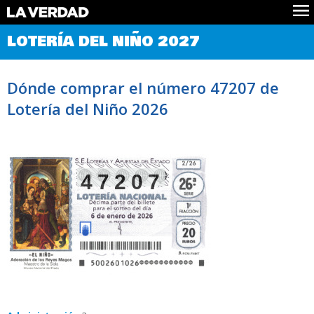
Comprobar Loteria del Niño
LOTERÍA DEL NIÑO 2027
Premios
Localizar números
Dónde comprar el número 47207 de
Noticias
Lotería del Niño 2026
Datos
Historia
Lotería de Navidad
47207