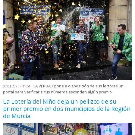
LA VERDAD pone a disposición de sus lectores un
07.01.2026 - 11:51
portal para verificar si tus números esconden algún premio
La Lotería del Niño deja un pellizco de su
primer premio en dos municipios de la Región
de Murcia