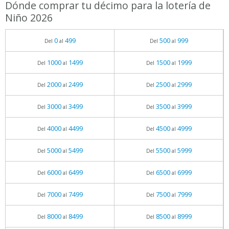
Dónde comprar tu décimo para la lotería de
Niño 2026
0
499
500
999
Del
al
Del
al
1000
1499
1500
1999
Del
al
Del
al
2000
2499
2500
2999
Del
al
Del
al
3000
3499
3500
3999
Del
al
Del
al
4000
4499
4500
4999
Del
al
Del
al
5000
5499
5500
5999
Del
al
Del
al
6000
6499
6500
6999
Del
al
Del
al
7000
7499
7500
7999
Del
al
Del
al
8000
8499
8500
8999
Del
al
Del
al