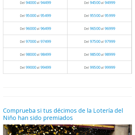
94000
94499
94500
94999
Del
al
Del
al
95000
95499
95500
95999
Del
al
Del
al
96000
96499
96500
96999
Del
al
Del
al
97000
97499
97500
97999
Del
al
Del
al
98000
98499
98500
98999
Del
al
Del
al
99000
99499
99500
99999
Del
al
Del
al
05.06.2026 - 11:05
prueba
Comprueba si tus décimos de la Lotería del
Niño han sido premiados