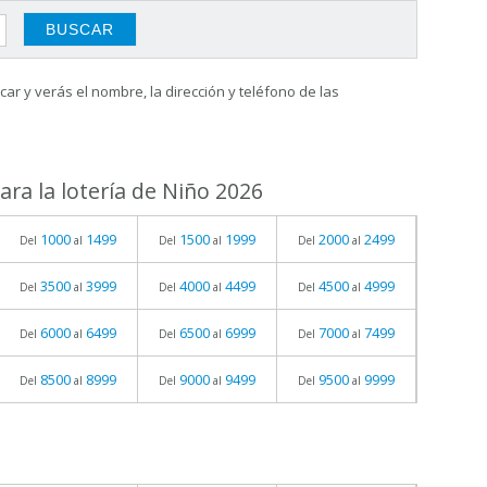
ar y verás el nombre, la dirección y teléfono de las
ra la lotería de Niño 2026
1000
1499
1500
1999
2000
2499
Del
al
Del
al
Del
al
3500
3999
4000
4499
4500
4999
Del
al
Del
al
Del
al
6000
6499
6500
6999
7000
7499
Del
al
Del
al
Del
al
8500
8999
9000
9499
9500
9999
Del
al
Del
al
Del
al