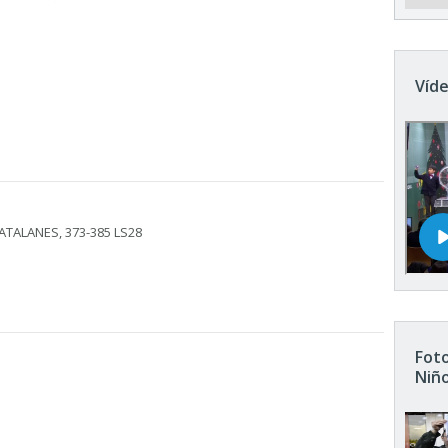
Víde
ATALANES, 373-385 LS28
Foto
Niñ