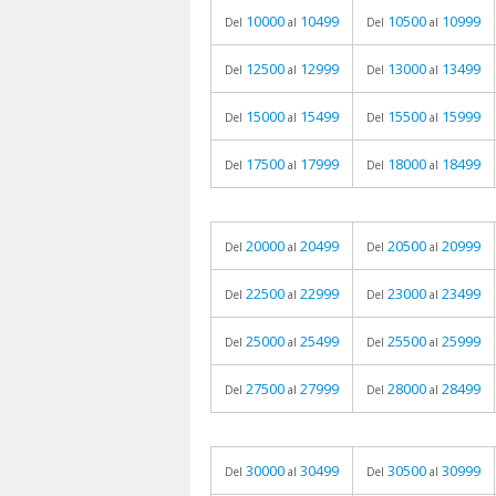
10000
10499
10500
10999
Del
al
Del
al
12500
12999
13000
13499
Del
al
Del
al
15000
15499
15500
15999
Del
al
Del
al
17500
17999
18000
18499
Del
al
Del
al
20000
20499
20500
20999
Del
al
Del
al
22500
22999
23000
23499
Del
al
Del
al
25000
25499
25500
25999
Del
al
Del
al
27500
27999
28000
28499
Del
al
Del
al
30000
30499
30500
30999
Del
al
Del
al