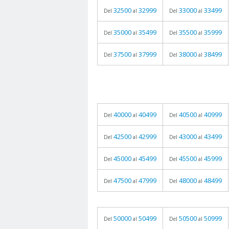
32500
32999
33000
33499
Del
al
Del
al
35000
35499
35500
35999
Del
al
Del
al
37500
37999
38000
38499
Del
al
Del
al
40000
40499
40500
40999
Del
al
Del
al
42500
42999
43000
43499
Del
al
Del
al
45000
45499
45500
45999
Del
al
Del
al
47500
47999
48000
48499
Del
al
Del
al
50000
50499
50500
50999
Del
al
Del
al