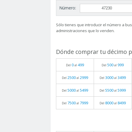
Número:
Sólo tienes que introducir el número a busc
administraciones que lo venden.
Dónde comprar tu décimo pa
0
499
500
999
Del
al
Del
al
2500
2999
3000
3499
Del
al
Del
al
5000
5499
5500
5999
Del
al
Del
al
7500
7999
8000
8499
Del
al
Del
al