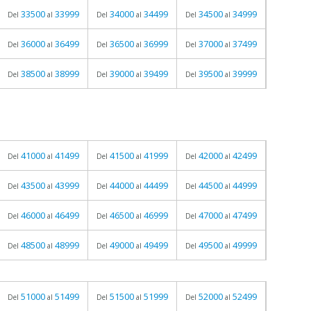
33500
33999
34000
34499
34500
34999
Del
al
Del
al
Del
al
36000
36499
36500
36999
37000
37499
Del
al
Del
al
Del
al
38500
38999
39000
39499
39500
39999
Del
al
Del
al
Del
al
41000
41499
41500
41999
42000
42499
Del
al
Del
al
Del
al
43500
43999
44000
44499
44500
44999
Del
al
Del
al
Del
al
46000
46499
46500
46999
47000
47499
Del
al
Del
al
Del
al
48500
48999
49000
49499
49500
49999
Del
al
Del
al
Del
al
51000
51499
51500
51999
52000
52499
Del
al
Del
al
Del
al