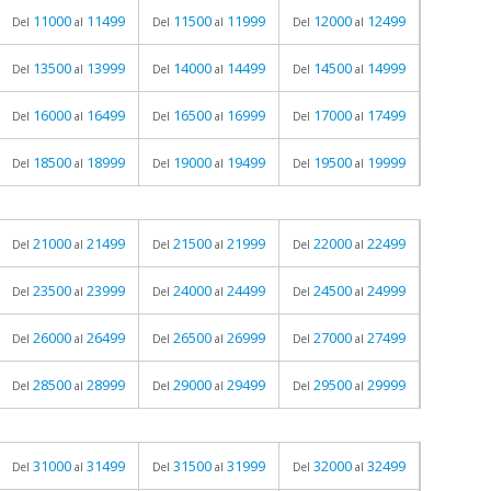
11000
11499
11500
11999
12000
12499
Del
al
Del
al
Del
al
13500
13999
14000
14499
14500
14999
Del
al
Del
al
Del
al
16000
16499
16500
16999
17000
17499
Del
al
Del
al
Del
al
18500
18999
19000
19499
19500
19999
Del
al
Del
al
Del
al
21000
21499
21500
21999
22000
22499
Del
al
Del
al
Del
al
23500
23999
24000
24499
24500
24999
Del
al
Del
al
Del
al
26000
26499
26500
26999
27000
27499
Del
al
Del
al
Del
al
28500
28999
29000
29499
29500
29999
Del
al
Del
al
Del
al
31000
31499
31500
31999
32000
32499
Del
al
Del
al
Del
al