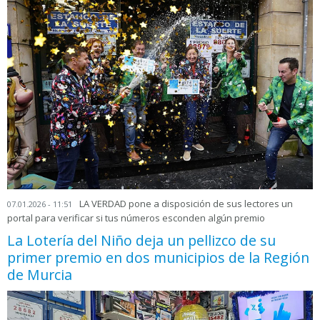
LA VERDAD pone a disposición de sus lectores un
07.01.2026 - 11:51
portal para verificar si tus números esconden algún premio
La Lotería del Niño deja un pellizco de su
primer premio en dos municipios de la Región
de Murcia