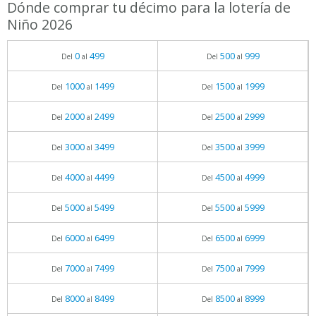
Dónde comprar tu décimo para la lotería de
Niño 2026
0
499
500
999
Del
al
Del
al
1000
1499
1500
1999
Del
al
Del
al
2000
2499
2500
2999
Del
al
Del
al
3000
3499
3500
3999
Del
al
Del
al
4000
4499
4500
4999
Del
al
Del
al
5000
5499
5500
5999
Del
al
Del
al
6000
6499
6500
6999
Del
al
Del
al
7000
7499
7500
7999
Del
al
Del
al
8000
8499
8500
8999
Del
al
Del
al