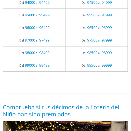
94000
94499
94500
94999
Del
al
Del
al
95000
95499
95500
95999
Del
al
Del
al
96000
96499
96500
96999
Del
al
Del
al
97000
97499
97500
97999
Del
al
Del
al
98000
98499
98500
98999
Del
al
Del
al
99000
99499
99500
99999
Del
al
Del
al
05.06.2026 - 11:05
prueba
Comprueba si tus décimos de la Lotería del
Niño han sido premiados