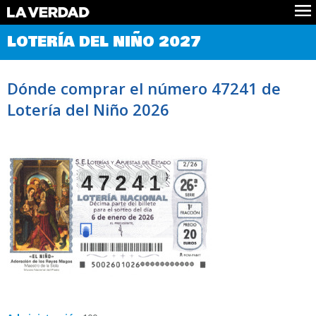
Comprobar Loteria del Niño
LOTERÍA DEL NIÑO 2027
Premios
Localizar números
Dónde comprar el número 47241 de
Noticias
Lotería del Niño 2026
Datos
Historia
Lotería de Navidad
47241