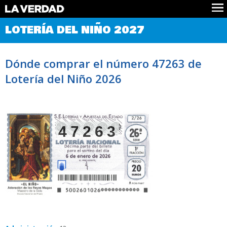
Comprobar Loteria del Niño
LOTERÍA DEL NIÑO 2027
Premios
Localizar números
Dónde comprar el número 47263 de
Noticias
Lotería del Niño 2026
Datos
Historia
Lotería de Navidad
47263