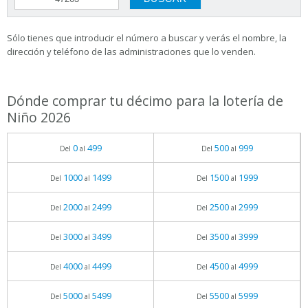
Sólo tienes que introducir el número a buscar y verás el nombre, la
dirección y teléfono de las administraciones que lo venden.
Dónde comprar tu décimo para la lotería de
Niño 2026
0
499
500
999
Del
al
Del
al
1000
1499
1500
1999
Del
al
Del
al
2000
2499
2500
2999
Del
al
Del
al
3000
3499
3500
3999
Del
al
Del
al
4000
4499
4500
4999
Del
al
Del
al
5000
5499
5500
5999
Del
al
Del
al