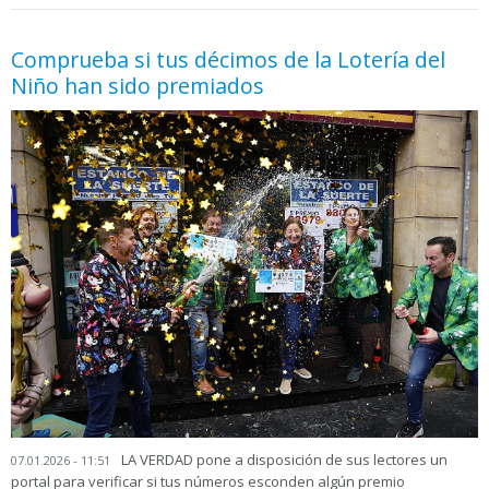
05.06.2026 - 11:05
prueba
Comprueba si tus décimos de la Lotería del
Niño han sido premiados
LA VERDAD pone a disposición de sus lectores un
07.01.2026 - 11:51
portal para verificar si tus números esconden algún premio