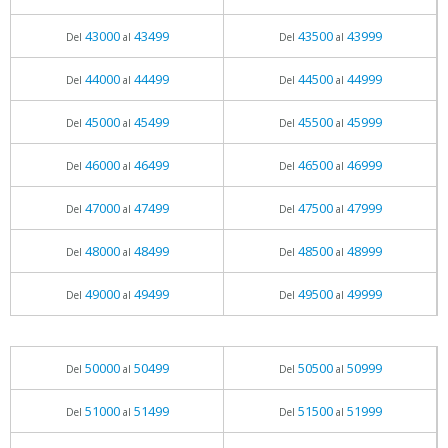
43000
43499
43500
43999
Del
al
Del
al
44000
44499
44500
44999
Del
al
Del
al
45000
45499
45500
45999
Del
al
Del
al
46000
46499
46500
46999
Del
al
Del
al
47000
47499
47500
47999
Del
al
Del
al
48000
48499
48500
48999
Del
al
Del
al
49000
49499
49500
49999
Del
al
Del
al
50000
50499
50500
50999
Del
al
Del
al
51000
51499
51500
51999
Del
al
Del
al