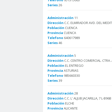
Telefono
951315063
Series
26
Administración
11
Dirección
C.C. ELMIRADOR AVD. DEL MEDIT
Población
CUENCA
Provincia
CUENCA
Telefono
640617989
Series
46
Administración
5
Dirección
C.C. CENTRO COMERCIAL. CTRA. AS
Población
EL ENTREGO
Provincia
ASTURIAS
Telefono
985660330
Series
39
Administración
28
Dirección
C.C. L' ALJUB JACARILLA, 7 L-B96B
Población
ELCHE
Provincia
ALICANTE