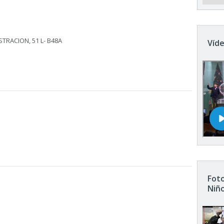
STRACION, 51 L- B48A
Víde
Foto
Niñ