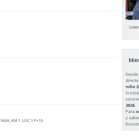
Lote
Miér
Desde 
directo
niño 2
Si est
concret
2026
.
Para
c
y sabe
AMA, KM.1- LOC.1 P+19
buscad