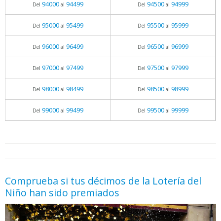
94000
94499
94500
94999
Del
al
Del
al
95000
95499
95500
95999
Del
al
Del
al
96000
96499
96500
96999
Del
al
Del
al
97000
97499
97500
97999
Del
al
Del
al
98000
98499
98500
98999
Del
al
Del
al
99000
99499
99500
99999
Del
al
Del
al
05.06.2026 - 11:05
prueba
Comprueba si tus décimos de la Lotería del
Niño han sido premiados