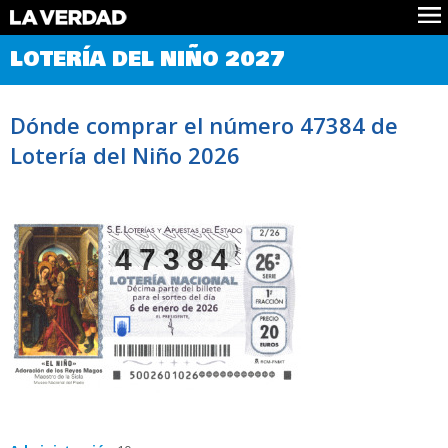
Comprobar Loteria del Niño
LOTERÍA DEL NIÑO 2027
Premios
Localizar números
Dónde comprar el número 47384 de
Noticias
Lotería del Niño 2026
Datos
Historia
Lotería de Navidad
47384