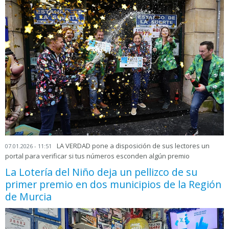
LA VERDAD pone a disposición de sus lectores un
07.01.2026 - 11:51
portal para verificar si tus números esconden algún premio
La Lotería del Niño deja un pellizco de su
primer premio en dos municipios de la Región
de Murcia