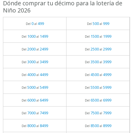
Dónde comprar tu décimo para la lotería de
Niño 2026
0
499
500
999
Del
al
Del
al
1000
1499
1500
1999
Del
al
Del
al
2000
2499
2500
2999
Del
al
Del
al
3000
3499
3500
3999
Del
al
Del
al
4000
4499
4500
4999
Del
al
Del
al
5000
5499
5500
5999
Del
al
Del
al
6000
6499
6500
6999
Del
al
Del
al
7000
7499
7500
7999
Del
al
Del
al
8000
8499
8500
8999
Del
al
Del
al