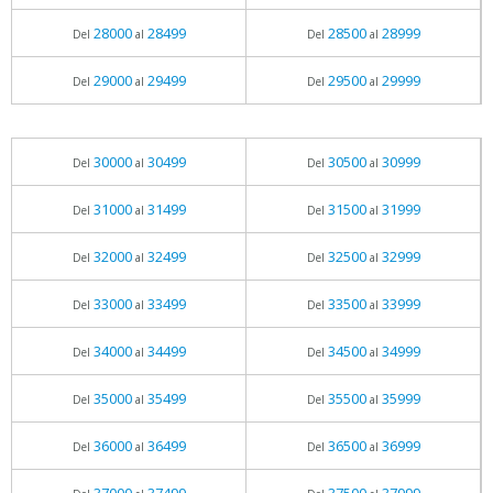
28000
28499
28500
28999
Del
al
Del
al
29000
29499
29500
29999
Del
al
Del
al
30000
30499
30500
30999
Del
al
Del
al
31000
31499
31500
31999
Del
al
Del
al
32000
32499
32500
32999
Del
al
Del
al
33000
33499
33500
33999
Del
al
Del
al
34000
34499
34500
34999
Del
al
Del
al
35000
35499
35500
35999
Del
al
Del
al
36000
36499
36500
36999
Del
al
Del
al