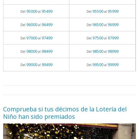
95000
95499
95500
95999
Del
al
Del
al
96000
96499
96500
96999
Del
al
Del
al
97000
97499
97500
97999
Del
al
Del
al
98000
98499
98500
98999
Del
al
Del
al
99000
99499
99500
99999
Del
al
Del
al
05.06.2026 - 11:05
prueba
Comprueba si tus décimos de la Lotería del
Niño han sido premiados