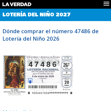
Comprobar Loteria del Niño
LOTERÍA DEL NIÑO 2027
Premios
Localizar números
Dónde comprar el número 47486 de
Noticias
Lotería del Niño 2026
Datos
Historia
Lotería de Navidad
47486