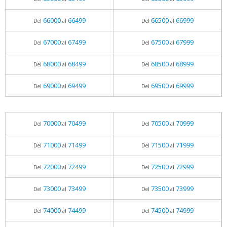
66000
66499
66500
66999
Del
al
Del
al
67000
67499
67500
67999
Del
al
Del
al
68000
68499
68500
68999
Del
al
Del
al
69000
69499
69500
69999
Del
al
Del
al
70000
70499
70500
70999
Del
al
Del
al
71000
71499
71500
71999
Del
al
Del
al
72000
72499
72500
72999
Del
al
Del
al
73000
73499
73500
73999
Del
al
Del
al
74000
74499
74500
74999
Del
al
Del
al