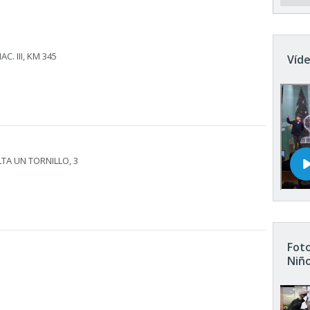
C. III, KM 345
Víde
LTA UN TORNILLO, 3
Foto
Niñ