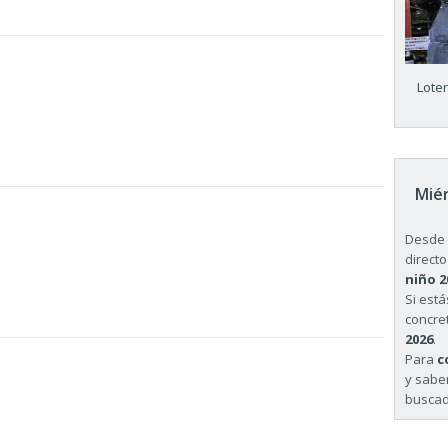
Lote
Miér
Desde 
directo
niño 2
Si est
concret
2026
.
Para
c
y sabe
buscad