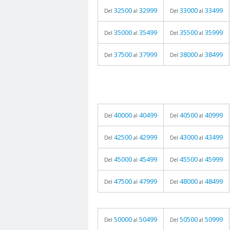
32500
32999
33000
33499
Del
al
Del
al
35000
35499
35500
35999
Del
al
Del
al
37500
37999
38000
38499
Del
al
Del
al
40000
40499
40500
40999
Del
al
Del
al
42500
42999
43000
43499
Del
al
Del
al
45000
45499
45500
45999
Del
al
Del
al
47500
47999
48000
48499
Del
al
Del
al
50000
50499
50500
50999
Del
al
Del
al