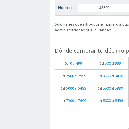
Número:
Sólo tienes que introducir el número a busc
administraciones que lo venden.
Dónde comprar tu décimo pa
0
499
500
999
Del
al
Del
al
2500
2999
3000
3499
Del
al
Del
al
5000
5499
5500
5999
Del
al
Del
al
7500
7999
8000
8499
Del
al
Del
al