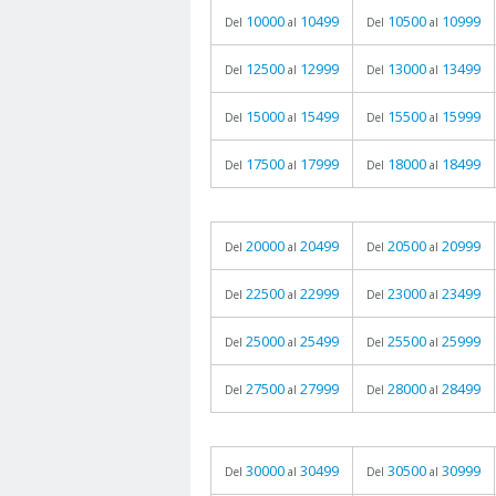
10000
10499
10500
10999
Del
al
Del
al
12500
12999
13000
13499
Del
al
Del
al
15000
15499
15500
15999
Del
al
Del
al
17500
17999
18000
18499
Del
al
Del
al
20000
20499
20500
20999
Del
al
Del
al
22500
22999
23000
23499
Del
al
Del
al
25000
25499
25500
25999
Del
al
Del
al
27500
27999
28000
28499
Del
al
Del
al
30000
30499
30500
30999
Del
al
Del
al