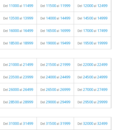
11000
11499
11500
11999
12000
12499
Del
al
Del
al
Del
al
13500
13999
14000
14499
14500
14999
Del
al
Del
al
Del
al
16000
16499
16500
16999
17000
17499
Del
al
Del
al
Del
al
18500
18999
19000
19499
19500
19999
Del
al
Del
al
Del
al
21000
21499
21500
21999
22000
22499
Del
al
Del
al
Del
al
23500
23999
24000
24499
24500
24999
Del
al
Del
al
Del
al
26000
26499
26500
26999
27000
27499
Del
al
Del
al
Del
al
28500
28999
29000
29499
29500
29999
Del
al
Del
al
Del
al
31000
31499
31500
31999
32000
32499
Del
al
Del
al
Del
al