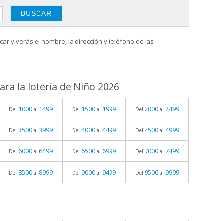
ar y verás el nombre, la dirección y teléfono de las
ra la lotería de Niño 2026
1000
1499
1500
1999
2000
2499
Del
al
Del
al
Del
al
3500
3999
4000
4499
4500
4999
Del
al
Del
al
Del
al
6000
6499
6500
6999
7000
7499
Del
al
Del
al
Del
al
8500
8999
9000
9499
9500
9999
Del
al
Del
al
Del
al