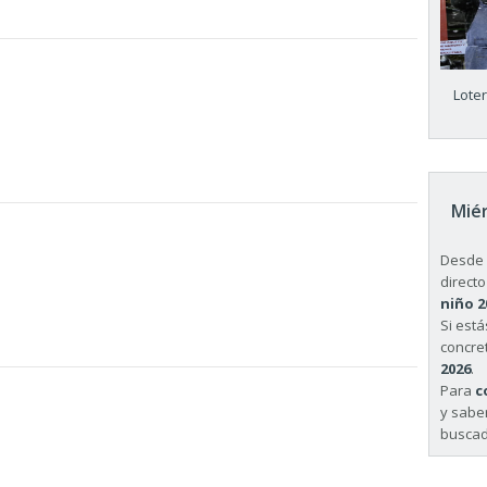
Lote
Miér
Desde 
directo
niño 2
Si est
concret
2026
.
Para
c
y sabe
buscad