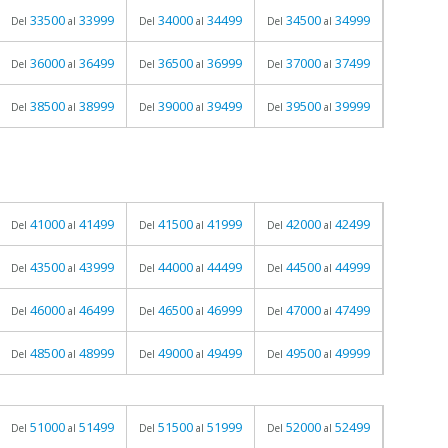
33500
33999
34000
34499
34500
34999
Del
al
Del
al
Del
al
36000
36499
36500
36999
37000
37499
Del
al
Del
al
Del
al
38500
38999
39000
39499
39500
39999
Del
al
Del
al
Del
al
41000
41499
41500
41999
42000
42499
Del
al
Del
al
Del
al
43500
43999
44000
44499
44500
44999
Del
al
Del
al
Del
al
46000
46499
46500
46999
47000
47499
Del
al
Del
al
Del
al
48500
48999
49000
49499
49500
49999
Del
al
Del
al
Del
al
51000
51499
51500
51999
52000
52499
Del
al
Del
al
Del
al