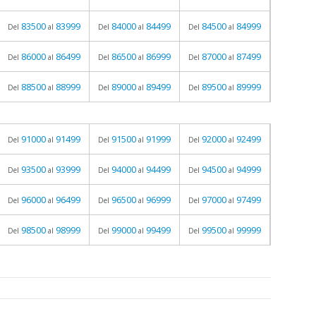
83500
83999
84000
84499
84500
84999
Del
al
Del
al
Del
al
86000
86499
86500
86999
87000
87499
Del
al
Del
al
Del
al
88500
88999
89000
89499
89500
89999
Del
al
Del
al
Del
al
91000
91499
91500
91999
92000
92499
Del
al
Del
al
Del
al
93500
93999
94000
94499
94500
94999
Del
al
Del
al
Del
al
96000
96499
96500
96999
97000
97499
Del
al
Del
al
Del
al
98500
98999
99000
99499
99500
99999
Del
al
Del
al
Del
al