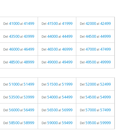
41000
41499
41500
41999
42000
42499
Del
al
Del
al
Del
al
43500
43999
44000
44499
44500
44999
Del
al
Del
al
Del
al
46000
46499
46500
46999
47000
47499
Del
al
Del
al
Del
al
48500
48999
49000
49499
49500
49999
Del
al
Del
al
Del
al
51000
51499
51500
51999
52000
52499
Del
al
Del
al
Del
al
53500
53999
54000
54499
54500
54999
Del
al
Del
al
Del
al
56000
56499
56500
56999
57000
57499
Del
al
Del
al
Del
al
58500
58999
59000
59499
59500
59999
Del
al
Del
al
Del
al