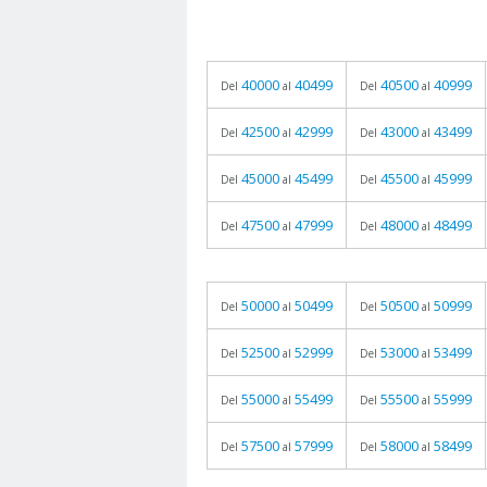
40000
40499
40500
40999
Del
al
Del
al
42500
42999
43000
43499
Del
al
Del
al
45000
45499
45500
45999
Del
al
Del
al
47500
47999
48000
48499
Del
al
Del
al
50000
50499
50500
50999
Del
al
Del
al
52500
52999
53000
53499
Del
al
Del
al
55000
55499
55500
55999
Del
al
Del
al
57500
57999
58000
58499
Del
al
Del
al