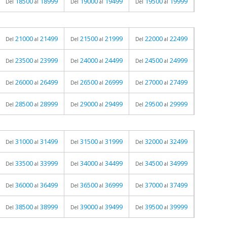
18500
18999
19000
19499
19500
19999
Del
al
Del
al
Del
al
21000
21499
21500
21999
22000
22499
Del
al
Del
al
Del
al
23500
23999
24000
24499
24500
24999
Del
al
Del
al
Del
al
26000
26499
26500
26999
27000
27499
Del
al
Del
al
Del
al
28500
28999
29000
29499
29500
29999
Del
al
Del
al
Del
al
31000
31499
31500
31999
32000
32499
Del
al
Del
al
Del
al
33500
33999
34000
34499
34500
34999
Del
al
Del
al
Del
al
36000
36499
36500
36999
37000
37499
Del
al
Del
al
Del
al
38500
38999
39000
39499
39500
39999
Del
al
Del
al
Del
al