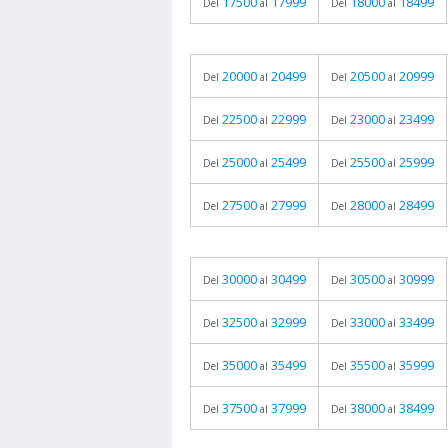
17500
17999
18000
18499
Del
al
Del
al
20000
20499
20500
20999
Del
al
Del
al
22500
22999
23000
23499
Del
al
Del
al
25000
25499
25500
25999
Del
al
Del
al
27500
27999
28000
28499
Del
al
Del
al
30000
30499
30500
30999
Del
al
Del
al
32500
32999
33000
33499
Del
al
Del
al
35000
35499
35500
35999
Del
al
Del
al
37500
37999
38000
38499
Del
al
Del
al