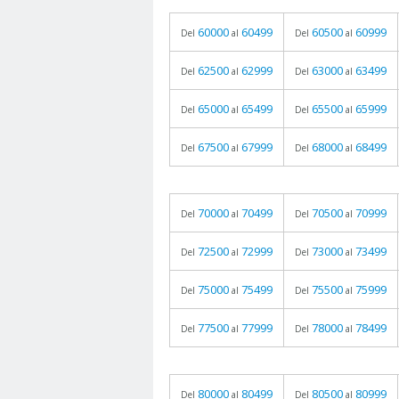
60000
60499
60500
60999
Del
al
Del
al
62500
62999
63000
63499
Del
al
Del
al
65000
65499
65500
65999
Del
al
Del
al
67500
67999
68000
68499
Del
al
Del
al
70000
70499
70500
70999
Del
al
Del
al
72500
72999
73000
73499
Del
al
Del
al
75000
75499
75500
75999
Del
al
Del
al
77500
77999
78000
78499
Del
al
Del
al
80000
80499
80500
80999
Del
al
Del
al