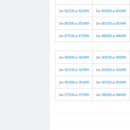
82500
82999
83000
83499
Del
al
Del
al
85000
85499
85500
85999
Del
al
Del
al
87500
87999
88000
88499
Del
al
Del
al
90000
90499
90500
90999
Del
al
Del
al
92500
92999
93000
93499
Del
al
Del
al
95000
95499
95500
95999
Del
al
Del
al
97500
97999
98000
98499
Del
al
Del
al
prueba
05.06.2026 - 11:05