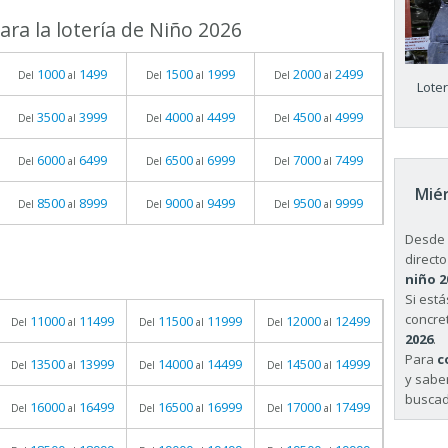
ra la lotería de Niño 2026
1000
1499
1500
1999
2000
2499
Del
al
Del
al
Del
al
Lote
3500
3999
4000
4499
4500
4999
Del
al
Del
al
Del
al
6000
6499
6500
6999
7000
7499
Del
al
Del
al
Del
al
Miér
8500
8999
9000
9499
9500
9999
Del
al
Del
al
Del
al
Desde 
directo
niño 2
Si est
concret
11000
11499
11500
11999
12000
12499
Del
al
Del
al
Del
al
2026
.
Para
c
13500
13999
14000
14499
14500
14999
Del
al
Del
al
Del
al
y sabe
buscad
16000
16499
16500
16999
17000
17499
Del
al
Del
al
Del
al