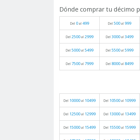
Dónde comprar tu décimo pa
0
499
500
999
Del
al
Del
al
2500
2999
3000
3499
Del
al
Del
al
5000
5499
5500
5999
Del
al
Del
al
7500
7999
8000
8499
Del
al
Del
al
10000
10499
10500
10999
Del
al
Del
al
12500
12999
13000
13499
Del
al
Del
al
15000
15499
15500
15999
Del
al
Del
al