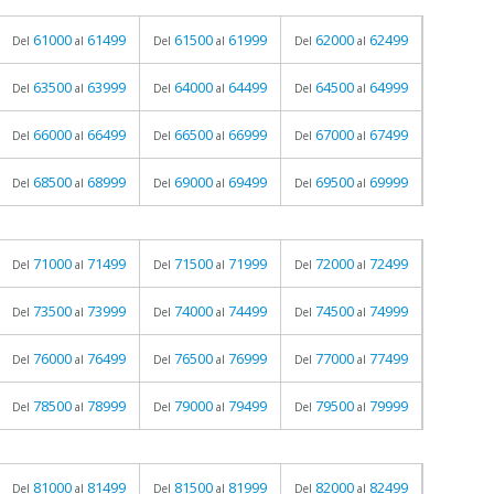
61000
61499
61500
61999
62000
62499
Del
al
Del
al
Del
al
63500
63999
64000
64499
64500
64999
Del
al
Del
al
Del
al
66000
66499
66500
66999
67000
67499
Del
al
Del
al
Del
al
68500
68999
69000
69499
69500
69999
Del
al
Del
al
Del
al
71000
71499
71500
71999
72000
72499
Del
al
Del
al
Del
al
73500
73999
74000
74499
74500
74999
Del
al
Del
al
Del
al
76000
76499
76500
76999
77000
77499
Del
al
Del
al
Del
al
78500
78999
79000
79499
79500
79999
Del
al
Del
al
Del
al
81000
81499
81500
81999
82000
82499
Del
al
Del
al
Del
al