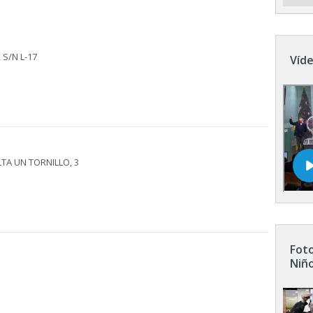
 S/N L-17
Víde
LTA UN TORNILLO, 3
Foto
Niñ