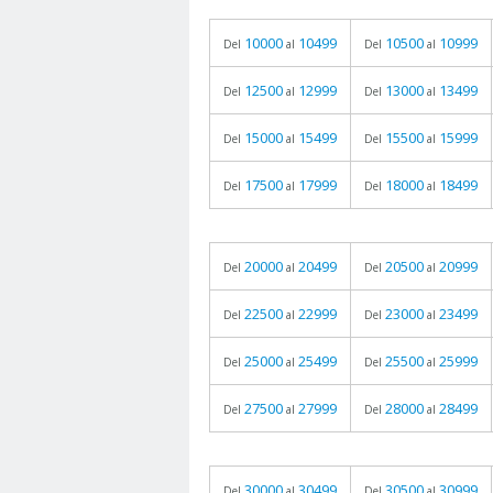
10000
10499
10500
10999
Del
al
Del
al
12500
12999
13000
13499
Del
al
Del
al
15000
15499
15500
15999
Del
al
Del
al
17500
17999
18000
18499
Del
al
Del
al
20000
20499
20500
20999
Del
al
Del
al
22500
22999
23000
23499
Del
al
Del
al
25000
25499
25500
25999
Del
al
Del
al
27500
27999
28000
28499
Del
al
Del
al
30000
30499
30500
30999
Del
al
Del
al