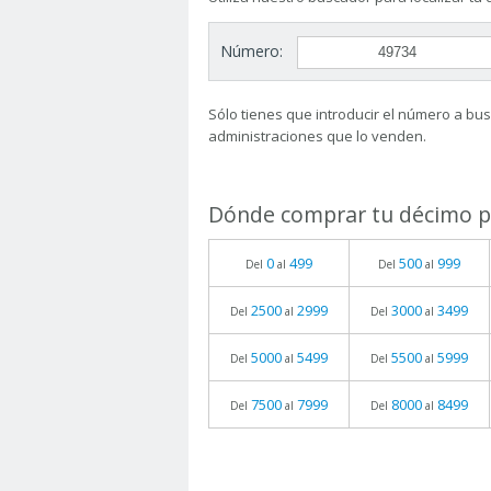
Número:
Sólo tienes que introducir el número a busc
administraciones que lo venden.
Dónde comprar tu décimo pa
0
499
500
999
Del
al
Del
al
2500
2999
3000
3499
Del
al
Del
al
5000
5499
5500
5999
Del
al
Del
al
7500
7999
8000
8499
Del
al
Del
al