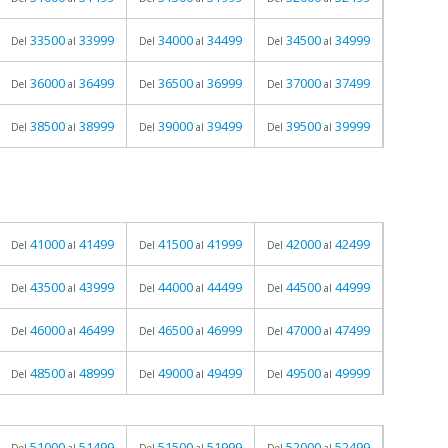
33500
33999
34000
34499
34500
34999
Del
al
Del
al
Del
al
36000
36499
36500
36999
37000
37499
Del
al
Del
al
Del
al
38500
38999
39000
39499
39500
39999
Del
al
Del
al
Del
al
41000
41499
41500
41999
42000
42499
Del
al
Del
al
Del
al
43500
43999
44000
44499
44500
44999
Del
al
Del
al
Del
al
46000
46499
46500
46999
47000
47499
Del
al
Del
al
Del
al
48500
48999
49000
49499
49500
49999
Del
al
Del
al
Del
al
51000
51499
51500
51999
52000
52499