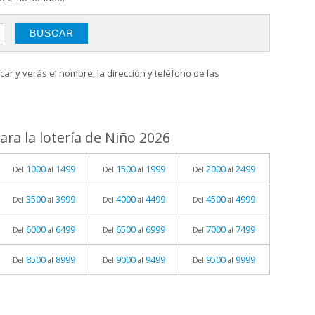
ar y verás el nombre, la dirección y teléfono de las
ra la lotería de Niño 2026
1000
1499
1500
1999
2000
2499
Del
al
Del
al
Del
al
3500
3999
4000
4499
4500
4999
Del
al
Del
al
Del
al
6000
6499
6500
6999
7000
7499
Del
al
Del
al
Del
al
8500
8999
9000
9499
9500
9999
Del
al
Del
al
Del
al