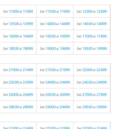
11000
11499
11500
11999
12000
12499
Del
al
Del
al
Del
al
13500
13999
14000
14499
14500
14999
Del
al
Del
al
Del
al
16000
16499
16500
16999
17000
17499
Del
al
Del
al
Del
al
18500
18999
19000
19499
19500
19999
Del
al
Del
al
Del
al
21000
21499
21500
21999
22000
22499
Del
al
Del
al
Del
al
23500
23999
24000
24499
24500
24999
Del
al
Del
al
Del
al
26000
26499
26500
26999
27000
27499
Del
al
Del
al
Del
al
28500
28999
29000
29499
29500
29999
Del
al
Del
al
Del
al
31000
31499
31500
31999
32000
32499
Del
al
Del
al
Del
al