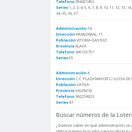
Telefono
954421453
Series
1, 2, 3, 4, 5, 6, 7, 8, 9, 10, 11, 12, 13, 1
34, 35, 36, 37
Administración
14
Dirección
ARANZABAL, 11
Población
VITORIA-GASTEIZ
Provincia
ALAVA
Telefono
945132751
Series
55
Administración
6
Dirección
C.C. PLAZA MAYOR C/ LLOSA DE 
Población
XÀTIVA
Provincia
VALENCIA
Telefono
962259023
Series
47
Buscar números de la Loter
¿Quieres saber en qué administración se 
Utiliza nuestro buscador para localizar tu