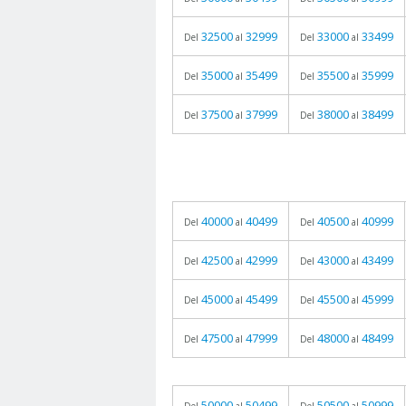
32500
32999
33000
33499
Del
al
Del
al
35000
35499
35500
35999
Del
al
Del
al
37500
37999
38000
38499
Del
al
Del
al
40000
40499
40500
40999
Del
al
Del
al
42500
42999
43000
43499
Del
al
Del
al
45000
45499
45500
45999
Del
al
Del
al
47500
47999
48000
48499
Del
al
Del
al
50000
50499
50500
50999