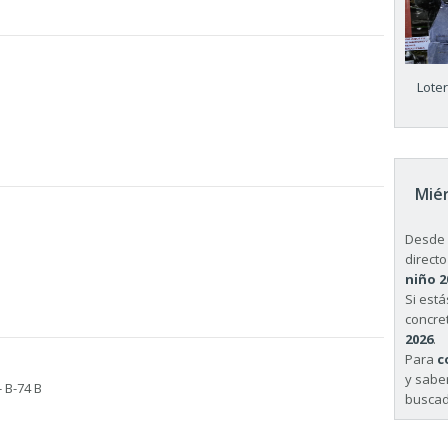
Lote
Miér
Desde 
directo
niño 2
Si est
concret
2026
.
Para
c
y sabe
 B-74 B
buscad