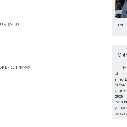
A, 89 L-32
Lote
Miér
ADRID-IRUN KM 469
Desde 
directo
niño 2
Si est
concret
2026
.
Para
c
y sabe
buscad