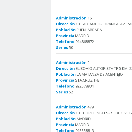
Administración
16
Dirección
C.C. ALCAMPO-LORANCA. AV. PAB
Población
FUENLABRADA
Provincia
MADRID
Telefono
914868872
Series
50
Administración
2
Dirección
EL BOHIO AUTOPISTA TF-5 KM. 2
Población
LA MATANZA DE ACENTEJO
Provincia
STA.CRUZ.TFE
Telefono
922578931
Series
52
Administración
479
Dirección
C.C. CORTE INGLES-R. FDEZ. VILL
Población
MADRID
Provincia
MADRID
Telefono
915558813