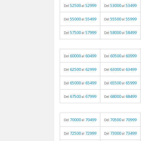
52500
52999
53000
53499
Del
al
Del
al
55000
55499
55500
55999
Del
al
Del
al
57500
57999
58000
58499
Del
al
Del
al
60000
60499
60500
60999
Del
al
Del
al
62500
62999
63000
63499
Del
al
Del
al
65000
65499
65500
65999
Del
al
Del
al
67500
67999
68000
68499
Del
al
Del
al
70000
70499
70500
70999
Del
al
Del
al
72500
72999
73000
73499
Del
al
Del
al