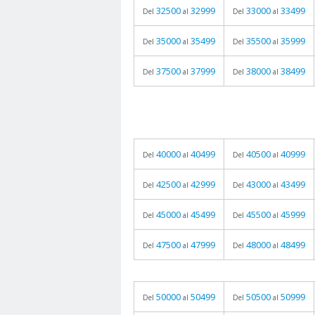
32500
32999
33000
33499
Del
al
Del
al
35000
35499
35500
35999
Del
al
Del
al
37500
37999
38000
38499
Del
al
Del
al
40000
40499
40500
40999
Del
al
Del
al
42500
42999
43000
43499
Del
al
Del
al
45000
45499
45500
45999
Del
al
Del
al
47500
47999
48000
48499
Del
al
Del
al
50000
50499
50500
50999
Del
al
Del
al