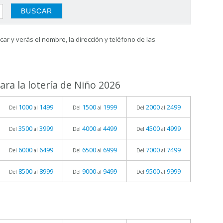
ar y verás el nombre, la dirección y teléfono de las
ra la lotería de Niño 2026
1000
1499
1500
1999
2000
2499
Del
al
Del
al
Del
al
3500
3999
4000
4499
4500
4999
Del
al
Del
al
Del
al
6000
6499
6500
6999
7000
7499
Del
al
Del
al
Del
al
8500
8999
9000
9499
9500
9999
Del
al
Del
al
Del
al