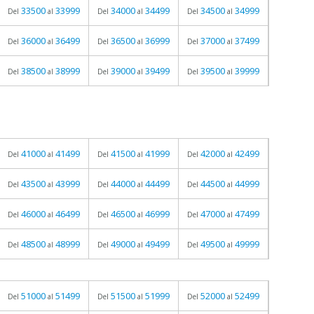
33500
33999
34000
34499
34500
34999
Del
al
Del
al
Del
al
36000
36499
36500
36999
37000
37499
Del
al
Del
al
Del
al
38500
38999
39000
39499
39500
39999
Del
al
Del
al
Del
al
41000
41499
41500
41999
42000
42499
Del
al
Del
al
Del
al
43500
43999
44000
44499
44500
44999
Del
al
Del
al
Del
al
46000
46499
46500
46999
47000
47499
Del
al
Del
al
Del
al
48500
48999
49000
49499
49500
49999
Del
al
Del
al
Del
al
51000
51499
51500
51999
52000
52499
Del
al
Del
al
Del
al