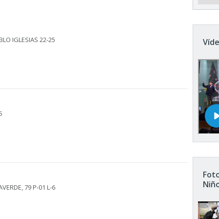
LO IGLESIAS 22-25
Víde
5
Foto
Niñ
AVERDE, 79 P-01 L-6