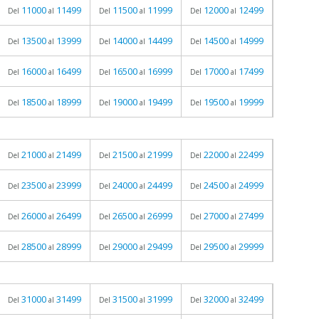
11000
11499
11500
11999
12000
12499
Del
al
Del
al
Del
al
13500
13999
14000
14499
14500
14999
Del
al
Del
al
Del
al
16000
16499
16500
16999
17000
17499
Del
al
Del
al
Del
al
18500
18999
19000
19499
19500
19999
Del
al
Del
al
Del
al
21000
21499
21500
21999
22000
22499
Del
al
Del
al
Del
al
23500
23999
24000
24499
24500
24999
Del
al
Del
al
Del
al
26000
26499
26500
26999
27000
27499
Del
al
Del
al
Del
al
28500
28999
29000
29499
29500
29999
Del
al
Del
al
Del
al
31000
31499
31500
31999
32000
32499
Del
al
Del
al
Del
al