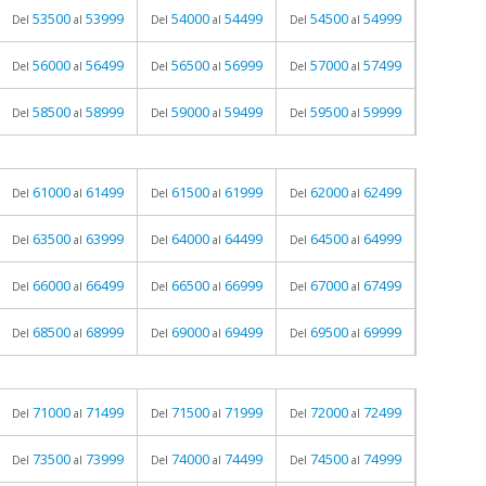
53500
53999
54000
54499
54500
54999
Del
al
Del
al
Del
al
56000
56499
56500
56999
57000
57499
Del
al
Del
al
Del
al
58500
58999
59000
59499
59500
59999
Del
al
Del
al
Del
al
61000
61499
61500
61999
62000
62499
Del
al
Del
al
Del
al
63500
63999
64000
64499
64500
64999
Del
al
Del
al
Del
al
66000
66499
66500
66999
67000
67499
Del
al
Del
al
Del
al
68500
68999
69000
69499
69500
69999
Del
al
Del
al
Del
al
71000
71499
71500
71999
72000
72499
Del
al
Del
al
Del
al
73500
73999
74000
74499
74500
74999
Del
al
Del
al
Del
al