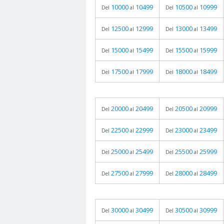
10000
10499
10500
10999
Del
al
Del
al
12500
12999
13000
13499
Del
al
Del
al
15000
15499
15500
15999
Del
al
Del
al
17500
17999
18000
18499
Del
al
Del
al
20000
20499
20500
20999
Del
al
Del
al
22500
22999
23000
23499
Del
al
Del
al
25000
25499
25500
25999
Del
al
Del
al
27500
27999
28000
28499
Del
al
Del
al
30000
30499
30500
30999
Del
al
Del
al