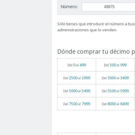
Número:
Sólo tienes que introducir el número a busc
administraciones que lo venden.
Dónde comprar tu décimo pa
0
499
500
999
Del
al
Del
al
2500
2999
3000
3499
Del
al
Del
al
5000
5499
5500
5999
Del
al
Del
al
7500
7999
8000
8499
Del
al
Del
al