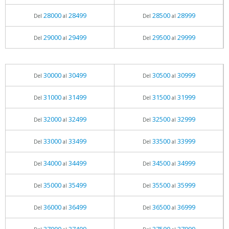
28000
28499
28500
28999
Del
al
Del
al
29000
29499
29500
29999
Del
al
Del
al
30000
30499
30500
30999
Del
al
Del
al
31000
31499
31500
31999
Del
al
Del
al
32000
32499
32500
32999
Del
al
Del
al
33000
33499
33500
33999
Del
al
Del
al
34000
34499
34500
34999
Del
al
Del
al
35000
35499
35500
35999
Del
al
Del
al
36000
36499
36500
36999
Del
al
Del
al