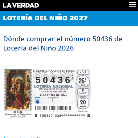
Comprobar Loteria del Niño
LOTERÍA DEL NIÑO 2027
Premios
Localizar números
Dónde comprar el número 50436 de
Noticias
Lotería del Niño 2026
Datos
Historia
Lotería de Navidad
50436