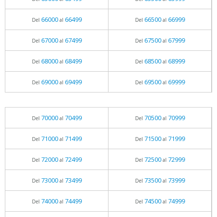
66000
66499
66500
66999
Del
al
Del
al
67000
67499
67500
67999
Del
al
Del
al
68000
68499
68500
68999
Del
al
Del
al
69000
69499
69500
69999
Del
al
Del
al
70000
70499
70500
70999
Del
al
Del
al
71000
71499
71500
71999
Del
al
Del
al
72000
72499
72500
72999
Del
al
Del
al
73000
73499
73500
73999
Del
al
Del
al
74000
74499
74500
74999
Del
al
Del
al