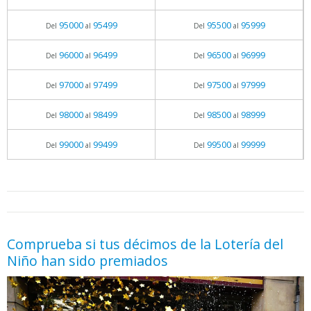
95000
95499
95500
95999
Del
al
Del
al
96000
96499
96500
96999
Del
al
Del
al
97000
97499
97500
97999
Del
al
Del
al
98000
98499
98500
98999
Del
al
Del
al
99000
99499
99500
99999
Del
al
Del
al
05.06.2026 - 11:05
prueba
Comprueba si tus décimos de la Lotería del
Niño han sido premiados