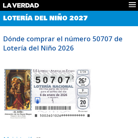
Comprobar Loteria del Niño
LOTERÍA DEL NIÑO 2027
Premios
Localizar números
Dónde comprar el número 50707 de
Noticias
Lotería del Niño 2026
Datos
Historia
Lotería de Navidad
50707