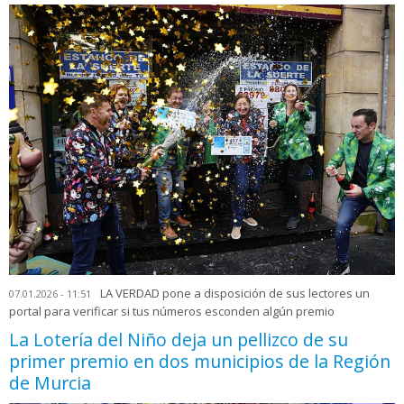
LA VERDAD pone a disposición de sus lectores un
07.01.2026 - 11:51
portal para verificar si tus números esconden algún premio
La Lotería del Niño deja un pellizco de su
primer premio en dos municipios de la Región
de Murcia