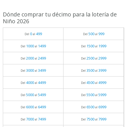
Dónde comprar tu décimo para la lotería de
Niño 2026
0
499
500
999
Del
al
Del
al
1000
1499
1500
1999
Del
al
Del
al
2000
2499
2500
2999
Del
al
Del
al
3000
3499
3500
3999
Del
al
Del
al
4000
4499
4500
4999
Del
al
Del
al
5000
5499
5500
5999
Del
al
Del
al
6000
6499
6500
6999
Del
al
Del
al
7000
7499
7500
7999
Del
al
Del
al