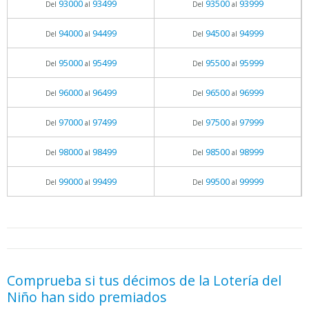
93000
93499
93500
93999
Del
al
Del
al
94000
94499
94500
94999
Del
al
Del
al
95000
95499
95500
95999
Del
al
Del
al
96000
96499
96500
96999
Del
al
Del
al
97000
97499
97500
97999
Del
al
Del
al
98000
98499
98500
98999
Del
al
Del
al
99000
99499
99500
99999
Del
al
Del
al
05.06.2026 - 11:05
prueba
Comprueba si tus décimos de la Lotería del
Niño han sido premiados