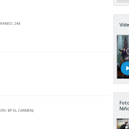
RRANEO, 244
Víde
Foto
Niñ
ERV. BP EL CARMEN)