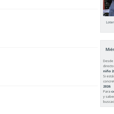
Lote
Miér
Desde 
directo
niño 2
Si est
concret
2026
.
Para
c
y sabe
buscad