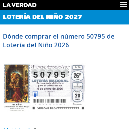
Comprobar Loteria del Niño
LOTERÍA DEL NIÑO 2027
Premios
Localizar números
Dónde comprar el número 50795 de
Noticias
Lotería del Niño 2026
Datos
Historia
Lotería de Navidad
50795