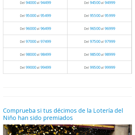
94000
94499
94500
94999
Del
al
Del
al
95000
95499
95500
95999
Del
al
Del
al
96000
96499
96500
96999
Del
al
Del
al
97000
97499
97500
97999
Del
al
Del
al
98000
98499
98500
98999
Del
al
Del
al
99000
99499
99500
99999
Del
al
Del
al
05.06.2026 - 11:05
prueba
Comprueba si tus décimos de la Lotería del
Niño han sido premiados