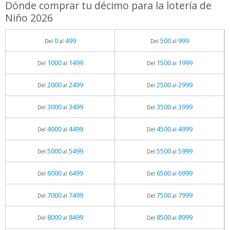
Dónde comprar tu décimo para la lotería de
Niño 2026
0
499
500
999
Del
al
Del
al
1000
1499
1500
1999
Del
al
Del
al
2000
2499
2500
2999
Del
al
Del
al
3000
3499
3500
3999
Del
al
Del
al
4000
4499
4500
4999
Del
al
Del
al
5000
5499
5500
5999
Del
al
Del
al
6000
6499
6500
6999
Del
al
Del
al
7000
7499
7500
7999
Del
al
Del
al
8000
8499
8500
8999
Del
al
Del
al