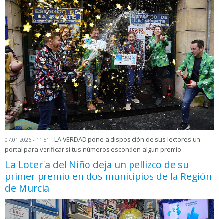
LA VERDAD pone a disposición de sus lectores un
07.01.2026 - 11:51
portal para verificar si tus números esconden algún premio
La Lotería del Niño deja un pellizco de su
primer premio en dos municipios de la Región
de Murcia