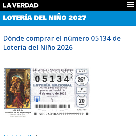
Comprobar Loteria del Niño
LOTERÍA DEL NIÑO 2027
Premios
Localizar números
Dónde comprar el número 05134 de
Noticias
Lotería del Niño 2026
Datos
Historia
Lotería de Navidad
05134