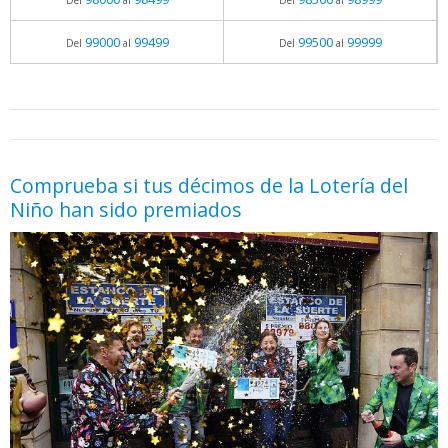
Del
al
Del
al
99000
99499
99500
99999
Del
al
Del
al
05.06.2026 - 11:05
prueba
Comprueba si tus décimos de la Lotería del
Niño han sido premiados