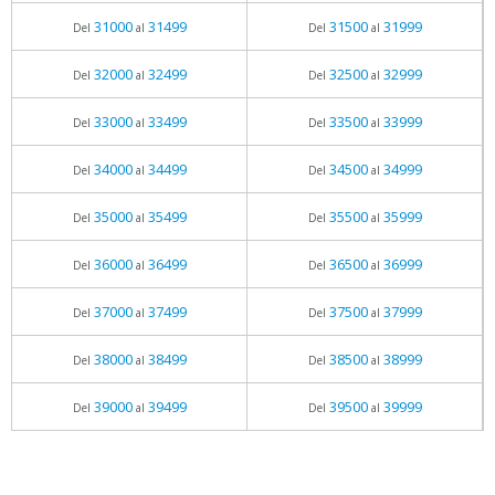
31000
31499
31500
31999
Del
al
Del
al
32000
32499
32500
32999
Del
al
Del
al
33000
33499
33500
33999
Del
al
Del
al
34000
34499
34500
34999
Del
al
Del
al
35000
35499
35500
35999
Del
al
Del
al
36000
36499
36500
36999
Del
al
Del
al
37000
37499
37500
37999
Del
al
Del
al
38000
38499
38500
38999
Del
al
Del
al
39000
39499
39500
39999
Del
al
Del
al