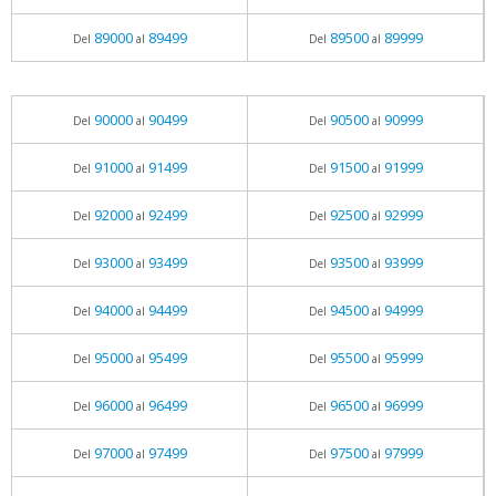
89000
89499
89500
89999
Del
al
Del
al
90000
90499
90500
90999
Del
al
Del
al
91000
91499
91500
91999
Del
al
Del
al
92000
92499
92500
92999
Del
al
Del
al
93000
93499
93500
93999
Del
al
Del
al
94000
94499
94500
94999
Del
al
Del
al
95000
95499
95500
95999
Del
al
Del
al
96000
96499
96500
96999
Del
al
Del
al
97000
97499
97500
97999
Del
al
Del
al