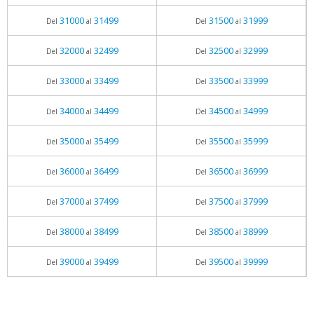
31000
31499
31500
31999
Del
al
Del
al
32000
32499
32500
32999
Del
al
Del
al
33000
33499
33500
33999
Del
al
Del
al
34000
34499
34500
34999
Del
al
Del
al
35000
35499
35500
35999
Del
al
Del
al
36000
36499
36500
36999
Del
al
Del
al
37000
37499
37500
37999
Del
al
Del
al
38000
38499
38500
38999
Del
al
Del
al
39000
39499
39500
39999
Del
al
Del
al