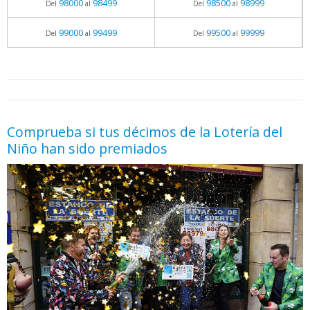
98000
98499
98500
98999
Del
al
Del
al
99000
99499
99500
99999
Del
al
Del
al
05.06.2026 - 11:05
prueba
Comprueba si tus décimos de la Lotería del
Niño han sido premiados