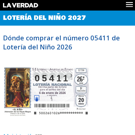
Comprobar Loteria del Niño
LOTERÍA DEL NIÑO 2027
Premios
Localizar números
Dónde comprar el número 05411 de
Noticias
Lotería del Niño 2026
Datos
Historia
Lotería de Navidad
05411