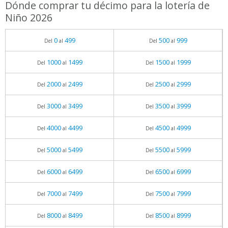
Dónde comprar tu décimo para la lotería de
Niño 2026
0
499
500
999
Del
al
Del
al
1000
1499
1500
1999
Del
al
Del
al
2000
2499
2500
2999
Del
al
Del
al
3000
3499
3500
3999
Del
al
Del
al
4000
4499
4500
4999
Del
al
Del
al
5000
5499
5500
5999
Del
al
Del
al
6000
6499
6500
6999
Del
al
Del
al
7000
7499
7500
7999
Del
al
Del
al
8000
8499
8500
8999
Del
al
Del
al