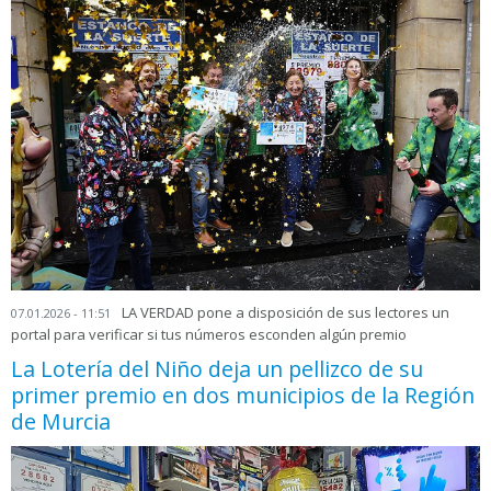
LA VERDAD pone a disposición de sus lectores un
07.01.2026 - 11:51
portal para verificar si tus números esconden algún premio
La Lotería del Niño deja un pellizco de su
primer premio en dos municipios de la Región
de Murcia