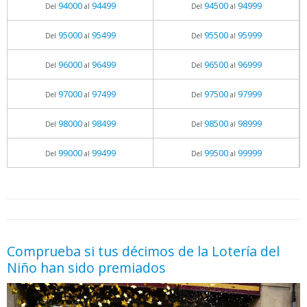
94000
94499
94500
94999
Del
al
Del
al
95000
95499
95500
95999
Del
al
Del
al
96000
96499
96500
96999
Del
al
Del
al
97000
97499
97500
97999
Del
al
Del
al
98000
98499
98500
98999
Del
al
Del
al
99000
99499
99500
99999
Del
al
Del
al
05.06.2026 - 11:05
prueba
Comprueba si tus décimos de la Lotería del
Niño han sido premiados