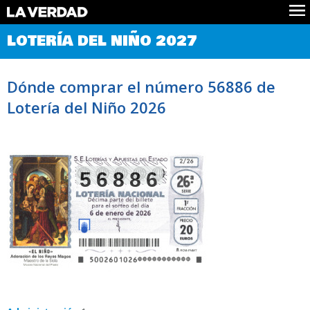
Comprobar Loteria del Niño
LOTERÍA DEL NIÑO 2027
Premios
Localizar números
Dónde comprar el número 56886 de
Noticias
Lotería del Niño 2026
Datos
Historia
Lotería de Navidad
56886