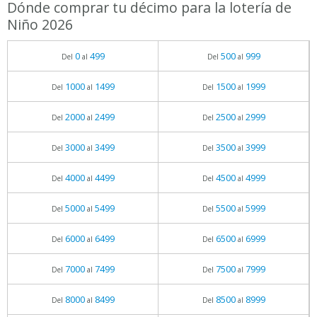
Dónde comprar tu décimo para la lotería de
Niño 2026
0
499
500
999
Del
al
Del
al
1000
1499
1500
1999
Del
al
Del
al
2000
2499
2500
2999
Del
al
Del
al
3000
3499
3500
3999
Del
al
Del
al
4000
4499
4500
4999
Del
al
Del
al
5000
5499
5500
5999
Del
al
Del
al
6000
6499
6500
6999
Del
al
Del
al
7000
7499
7500
7999
Del
al
Del
al
8000
8499
8500
8999
Del
al
Del
al