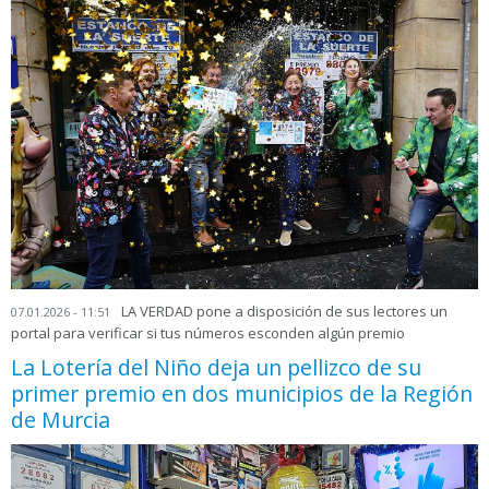
LA VERDAD pone a disposición de sus lectores un
07.01.2026 - 11:51
portal para verificar si tus números esconden algún premio
La Lotería del Niño deja un pellizco de su
primer premio en dos municipios de la Región
de Murcia