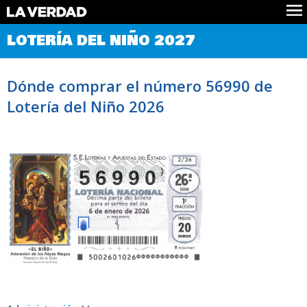
Comprobar Loteria del Niño
LOTERÍA DEL NIÑO 2027
Premios
Localizar números
Dónde comprar el número 56990 de
Noticias
Lotería del Niño 2026
Datos
Historia
Lotería de Navidad
56990