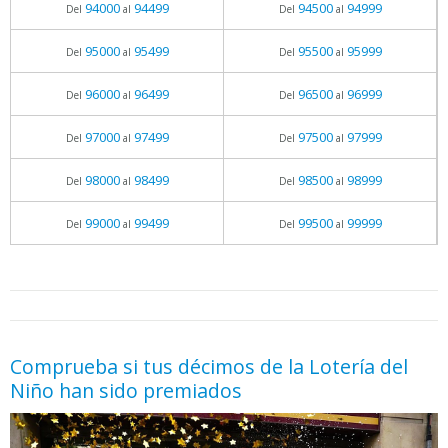
94000
94499
94500
94999
Del
al
Del
al
95000
95499
95500
95999
Del
al
Del
al
96000
96499
96500
96999
Del
al
Del
al
97000
97499
97500
97999
Del
al
Del
al
98000
98499
98500
98999
Del
al
Del
al
99000
99499
99500
99999
Del
al
Del
al
05.06.2026 - 11:05
prueba
Comprueba si tus décimos de la Lotería del
Niño han sido premiados