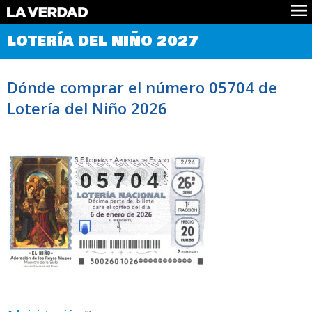
Comprobar Loteria del Niño
LOTERÍA DEL NIÑO 2027
Premios
Localizar números
Dónde comprar el número 05704 de
Noticias
Lotería del Niño 2026
Datos
Historia
Lotería de Navidad
05704