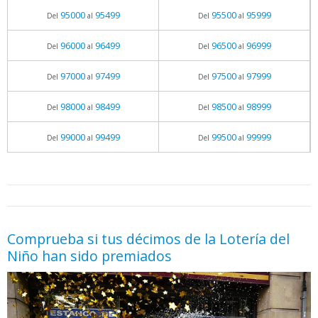
95000
95499
95500
95999
Del
al
Del
al
96000
96499
96500
96999
Del
al
Del
al
97000
97499
97500
97999
Del
al
Del
al
98000
98499
98500
98999
Del
al
Del
al
99000
99499
99500
99999
Del
al
Del
al
05.06.2026 - 11:05
prueba
Comprueba si tus décimos de la Lotería del
Niño han sido premiados