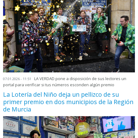
LA VERDAD pone a disposición de sus lectores un
07.01.2026 - 11:51
portal para verificar si tus números esconden algún premio
La Lotería del Niño deja un pellizco de su
primer premio en dos municipios de la Región
de Murcia