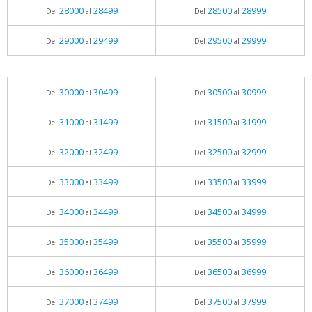
28000
28499
28500
28999
Del
al
Del
al
29000
29499
29500
29999
Del
al
Del
al
30000
30499
30500
30999
Del
al
Del
al
31000
31499
31500
31999
Del
al
Del
al
32000
32499
32500
32999
Del
al
Del
al
33000
33499
33500
33999
Del
al
Del
al
34000
34499
34500
34999
Del
al
Del
al
35000
35499
35500
35999
Del
al
Del
al
36000
36499
36500
36999
Del
al
Del
al
37000
37499
37500
37999
Del
al
Del
al