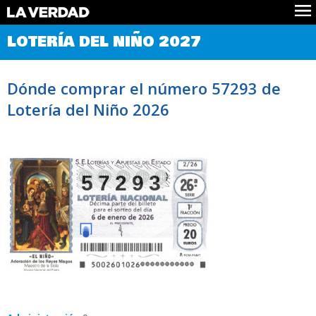
Comprobar Loteria del Niño
LOTERÍA DEL NIÑO 2027
Premios
Localizar números
Dónde comprar el número 57293 de
Noticias
Lotería del Niño 2026
Datos
Historia
Lotería de Navidad
57293