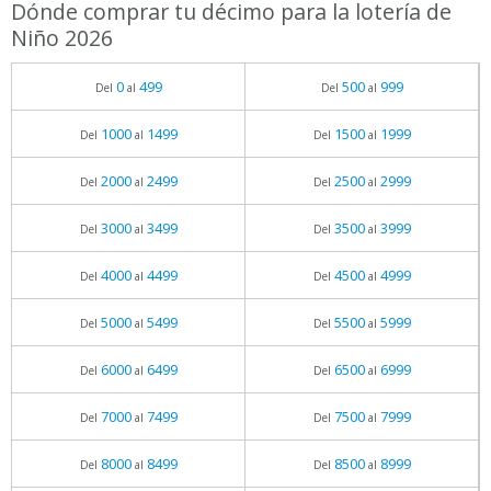
Dónde comprar tu décimo para la lotería de
Niño 2026
0
499
500
999
Del
al
Del
al
1000
1499
1500
1999
Del
al
Del
al
2000
2499
2500
2999
Del
al
Del
al
3000
3499
3500
3999
Del
al
Del
al
4000
4499
4500
4999
Del
al
Del
al
5000
5499
5500
5999
Del
al
Del
al
6000
6499
6500
6999
Del
al
Del
al
7000
7499
7500
7999
Del
al
Del
al
8000
8499
8500
8999
Del
al
Del
al