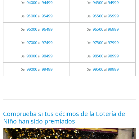
94000
94499
94500
94999
Del
al
Del
al
95000
95499
95500
95999
Del
al
Del
al
96000
96499
96500
96999
Del
al
Del
al
97000
97499
97500
97999
Del
al
Del
al
98000
98499
98500
98999
Del
al
Del
al
99000
99499
99500
99999
Del
al
Del
al
05.06.2026 - 11:05
prueba
Comprueba si tus décimos de la Lotería del
Niño han sido premiados