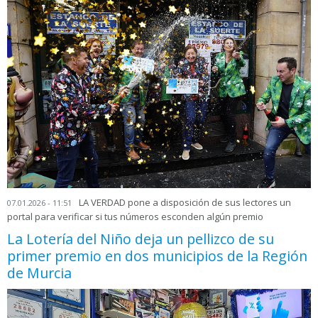
LA VERDAD pone a disposición de sus lectores un
07.01.2026 - 11:51
portal para verificar si tus números esconden algún premio
La Lotería del Niño deja un pellizco de su
primer premio en dos municipios de la Región
de Murcia