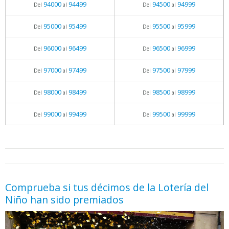
94000
94499
94500
94999
Del
al
Del
al
95000
95499
95500
95999
Del
al
Del
al
96000
96499
96500
96999
Del
al
Del
al
97000
97499
97500
97999
Del
al
Del
al
98000
98499
98500
98999
Del
al
Del
al
99000
99499
99500
99999
Del
al
Del
al
05.06.2026 - 11:05
prueba
Comprueba si tus décimos de la Lotería del
Niño han sido premiados