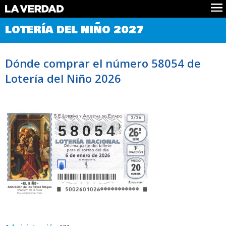
Comprobar Loteria del Niño
LOTERÍA DEL NIÑO 2027
Premios
Localizar números
Dónde comprar el número 58054 de
Noticias
Lotería del Niño 2026
Datos
Historia
Lotería de Navidad
58054