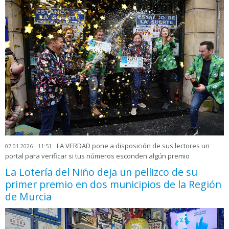
LA VERDAD pone a disposición de sus lectores un
07.01.2026 - 11:51
portal para verificar si tus números esconden algún premio
La Lotería del Niño deja un pellizco de su
primer premio en dos municipios de la Región
de Murcia