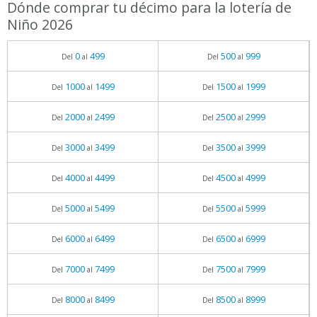
Dónde comprar tu décimo para la lotería de
Niño 2026
0
499
500
999
Del
al
Del
al
1000
1499
1500
1999
Del
al
Del
al
2000
2499
2500
2999
Del
al
Del
al
3000
3499
3500
3999
Del
al
Del
al
4000
4499
4500
4999
Del
al
Del
al
5000
5499
5500
5999
Del
al
Del
al
6000
6499
6500
6999
Del
al
Del
al
7000
7499
7500
7999
Del
al
Del
al
8000
8499
8500
8999
Del
al
Del
al