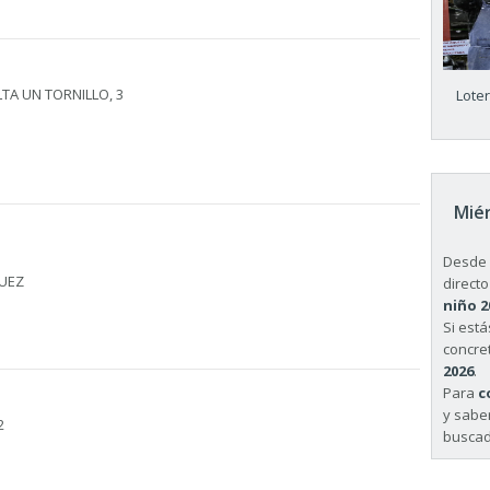
LTA UN TORNILLO, 3
Lote
Miér
Desde 
UEZ
directo
niño 2
Si est
concret
2026
.
Para
c
y sabe
2
buscad