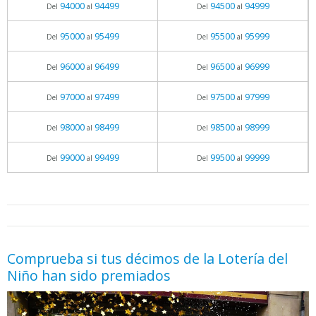
94000
94499
94500
94999
Del
al
Del
al
95000
95499
95500
95999
Del
al
Del
al
96000
96499
96500
96999
Del
al
Del
al
97000
97499
97500
97999
Del
al
Del
al
98000
98499
98500
98999
Del
al
Del
al
99000
99499
99500
99999
Del
al
Del
al
05.06.2026 - 11:05
prueba
Comprueba si tus décimos de la Lotería del
Niño han sido premiados