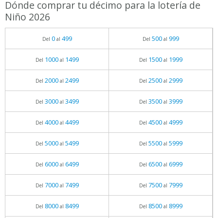
Dónde comprar tu décimo para la lotería de
Niño 2026
0
499
500
999
Del
al
Del
al
1000
1499
1500
1999
Del
al
Del
al
2000
2499
2500
2999
Del
al
Del
al
3000
3499
3500
3999
Del
al
Del
al
4000
4499
4500
4999
Del
al
Del
al
5000
5499
5500
5999
Del
al
Del
al
6000
6499
6500
6999
Del
al
Del
al
7000
7499
7500
7999
Del
al
Del
al
8000
8499
8500
8999
Del
al
Del
al