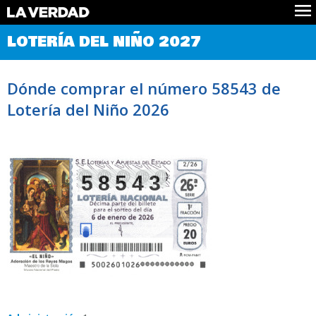
Comprobar Loteria del Niño
LOTERÍA DEL NIÑO 2027
Premios
Localizar números
Dónde comprar el número 58543 de
Noticias
Lotería del Niño 2026
Datos
Historia
Lotería de Navidad
58543