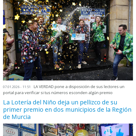
LA VERDAD pone a disposición de sus lectores un
07.01.2026 - 11:51
portal para verificar si tus números esconden algún premio
La Lotería del Niño deja un pellizco de su
primer premio en dos municipios de la Región
de Murcia