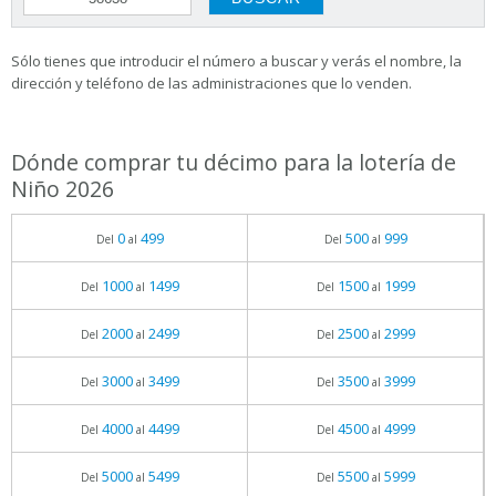
Sólo tienes que introducir el número a buscar y verás el nombre, la
dirección y teléfono de las administraciones que lo venden.
Dónde comprar tu décimo para la lotería de
Niño 2026
0
499
500
999
Del
al
Del
al
1000
1499
1500
1999
Del
al
Del
al
2000
2499
2500
2999
Del
al
Del
al
3000
3499
3500
3999
Del
al
Del
al
4000
4499
4500
4999
Del
al
Del
al
5000
5499
5500
5999
Del
al
Del
al