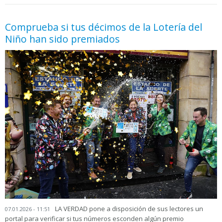
05.06.2026 - 11:05
prueba
Comprueba si tus décimos de la Lotería del
Niño han sido premiados
LA VERDAD pone a disposición de sus lectores un
07.01.2026 - 11:51
portal para verificar si tus números esconden algún premio