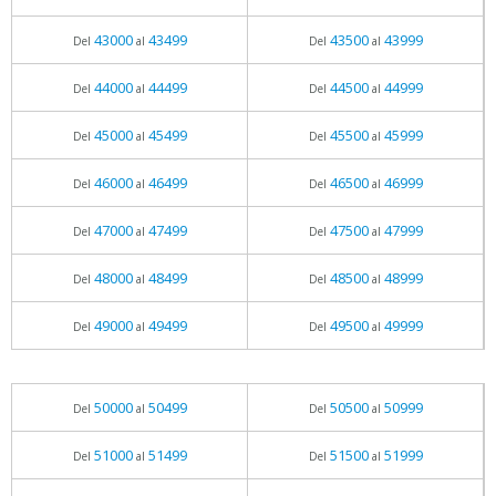
43000
43499
43500
43999
Del
al
Del
al
44000
44499
44500
44999
Del
al
Del
al
45000
45499
45500
45999
Del
al
Del
al
46000
46499
46500
46999
Del
al
Del
al
47000
47499
47500
47999
Del
al
Del
al
48000
48499
48500
48999
Del
al
Del
al
49000
49499
49500
49999
Del
al
Del
al
50000
50499
50500
50999
Del
al
Del
al
51000
51499
51500
51999
Del
al
Del
al