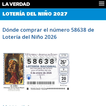
Comprobar Loteria del Niño
LOTERÍA DEL NIÑO 2027
Premios
Localizar números
Dónde comprar el número 58638 de
Noticias
Lotería del Niño 2026
Datos
Historia
Lotería de Navidad
58638