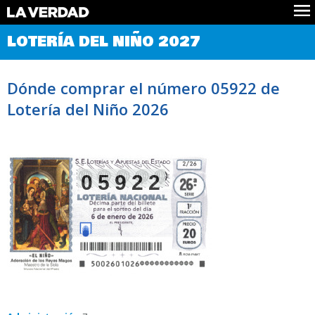
Comprobar Loteria del Niño
LOTERÍA DEL NIÑO 2027
Premios
Localizar números
Dónde comprar el número 05922 de
Noticias
Lotería del Niño 2026
Datos
Historia
Lotería de Navidad
05922