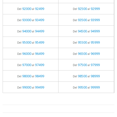
92000
92499
92500
92999
Del
al
Del
al
93000
93499
93500
93999
Del
al
Del
al
94000
94499
94500
94999
Del
al
Del
al
95000
95499
95500
95999
Del
al
Del
al
96000
96499
96500
96999
Del
al
Del
al
97000
97499
97500
97999
Del
al
Del
al
98000
98499
98500
98999
Del
al
Del
al
99000
99499
99500
99999
Del
al
Del
al
05.06.2026 - 11:05
prueba