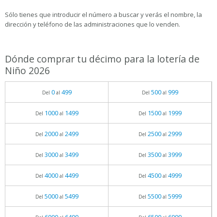
Sólo tienes que introducir el número a buscar y verás el nombre, la
dirección y teléfono de las administraciones que lo venden.
Dónde comprar tu décimo para la lotería de
Niño 2026
0
499
500
999
Del
al
Del
al
1000
1499
1500
1999
Del
al
Del
al
2000
2499
2500
2999
Del
al
Del
al
3000
3499
3500
3999
Del
al
Del
al
4000
4499
4500
4999
Del
al
Del
al
5000
5499
5500
5999
Del
al
Del
al