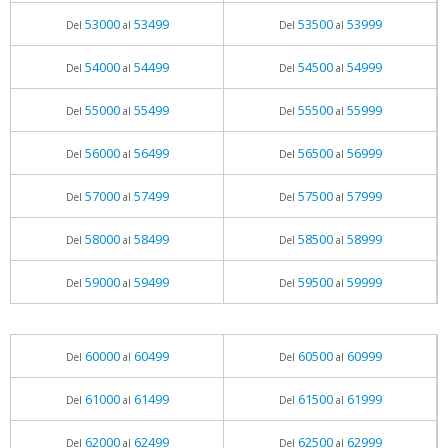
53000
53499
53500
53999
Del
al
Del
al
54000
54499
54500
54999
Del
al
Del
al
55000
55499
55500
55999
Del
al
Del
al
56000
56499
56500
56999
Del
al
Del
al
57000
57499
57500
57999
Del
al
Del
al
58000
58499
58500
58999
Del
al
Del
al
59000
59499
59500
59999
Del
al
Del
al
60000
60499
60500
60999
Del
al
Del
al
61000
61499
61500
61999
Del
al
Del
al
62000
62499
62500
62999
Del
al
Del
al