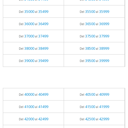
35000
35499
35500
35999
Del
al
Del
al
36000
36499
36500
36999
Del
al
Del
al
37000
37499
37500
37999
Del
al
Del
al
38000
38499
38500
38999
Del
al
Del
al
39000
39499
39500
39999
Del
al
Del
al
40000
40499
40500
40999
Del
al
Del
al
41000
41499
41500
41999
Del
al
Del
al
42000
42499
42500
42999
Del
al
Del
al