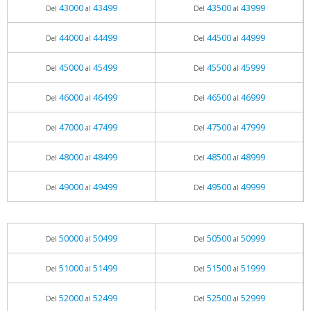
43000
43499
43500
43999
Del
al
Del
al
44000
44499
44500
44999
Del
al
Del
al
45000
45499
45500
45999
Del
al
Del
al
46000
46499
46500
46999
Del
al
Del
al
47000
47499
47500
47999
Del
al
Del
al
48000
48499
48500
48999
Del
al
Del
al
49000
49499
49500
49999
Del
al
Del
al
50000
50499
50500
50999
Del
al
Del
al
51000
51499
51500
51999
Del
al
Del
al
52000
52499
52500
52999
Del
al
Del
al