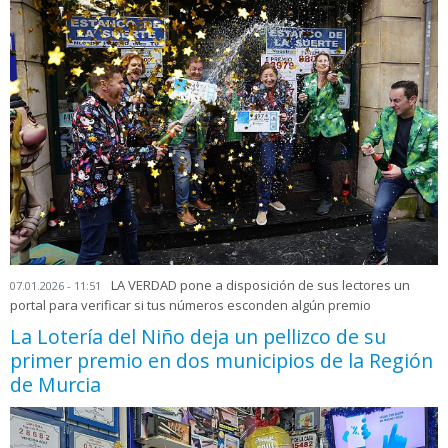
LA VERDAD pone a disposición de sus lectores un
07.01.2026 - 11:51
portal para verificar si tus números esconden algún premio
La Lotería del Niño deja un pellizco de su
primer premio en dos municipios de la Región
de Murcia