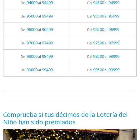
94000
94499
94500
94999
Del
al
Del
al
95000
95499
95500
95999
Del
al
Del
al
96000
96499
96500
96999
Del
al
Del
al
97000
97499
97500
97999
Del
al
Del
al
98000
98499
98500
98999
Del
al
Del
al
99000
99499
99500
99999
Del
al
Del
al
05.06.2026 - 11:05
prueba
Comprueba si tus décimos de la Lotería del
Niño han sido premiados