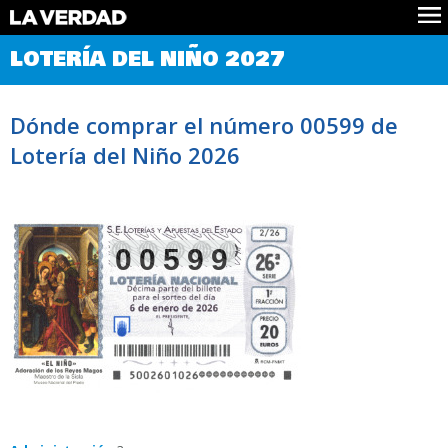
Comprobar Loteria del Niño
LOTERÍA DEL NIÑO 2027
Premios
Localizar números
Dónde comprar el número 00599 de
Noticias
Lotería del Niño 2026
Datos
Historia
Lotería de Navidad
00599