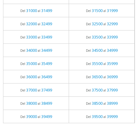
31000
31499
31500
31999
Del
al
Del
al
32000
32499
32500
32999
Del
al
Del
al
33000
33499
33500
33999
Del
al
Del
al
34000
34499
34500
34999
Del
al
Del
al
35000
35499
35500
35999
Del
al
Del
al
36000
36499
36500
36999
Del
al
Del
al
37000
37499
37500
37999
Del
al
Del
al
38000
38499
38500
38999
Del
al
Del
al
39000
39499
39500
39999
Del
al
Del
al