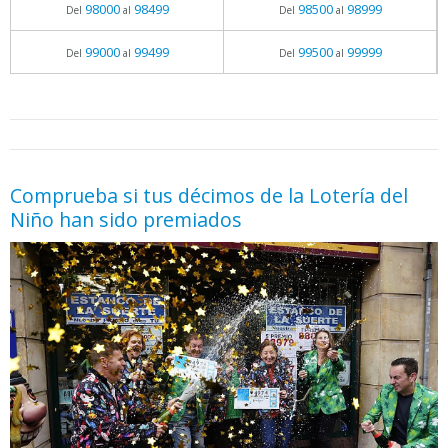
98000
98499
98500
98999
Del
al
Del
al
99000
99499
99500
99999
Del
al
Del
al
05.06.2026 - 11:05
prueba
Comprueba si tus décimos de la Lotería del
Niño han sido premiados