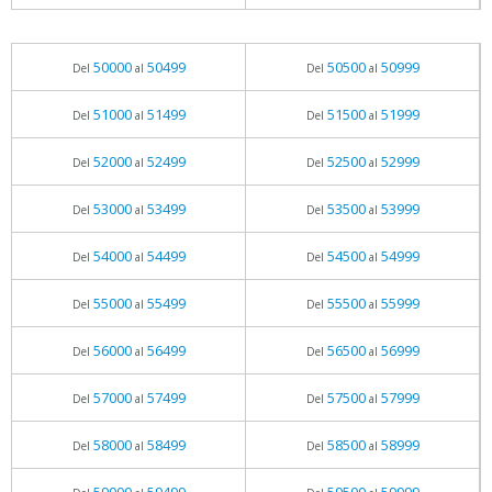
50000
50499
50500
50999
Del
al
Del
al
51000
51499
51500
51999
Del
al
Del
al
52000
52499
52500
52999
Del
al
Del
al
53000
53499
53500
53999
Del
al
Del
al
54000
54499
54500
54999
Del
al
Del
al
55000
55499
55500
55999
Del
al
Del
al
56000
56499
56500
56999
Del
al
Del
al
57000
57499
57500
57999
Del
al
Del
al
58000
58499
58500
58999
Del
al
Del
al