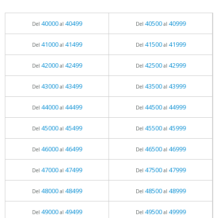
40000
40499
40500
40999
Del
al
Del
al
41000
41499
41500
41999
Del
al
Del
al
42000
42499
42500
42999
Del
al
Del
al
43000
43499
43500
43999
Del
al
Del
al
44000
44499
44500
44999
Del
al
Del
al
45000
45499
45500
45999
Del
al
Del
al
46000
46499
46500
46999
Del
al
Del
al
47000
47499
47500
47999
Del
al
Del
al
48000
48499
48500
48999
Del
al
Del
al
49000
49499
49500
49999
Del
al
Del
al