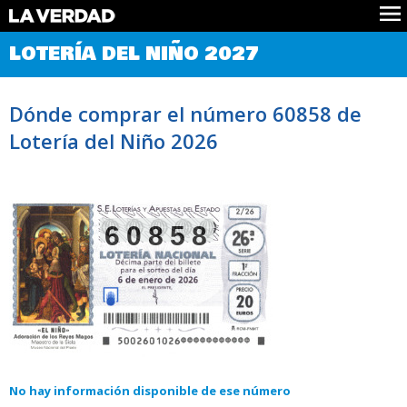
Comprobar Loteria del Niño
LOTERÍA DEL NIÑO 2027
Premios
Localizar números
Dónde comprar el número 60858 de
Noticias
Lotería del Niño 2026
Datos
Historia
Lotería de Navidad
60858
No hay información disponible de ese número