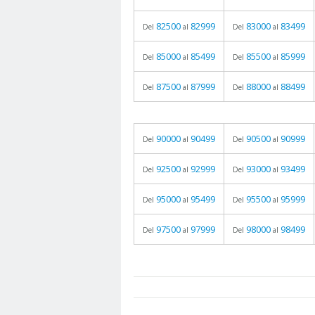
82500
82999
83000
83499
Del
al
Del
al
85000
85499
85500
85999
Del
al
Del
al
87500
87999
88000
88499
Del
al
Del
al
90000
90499
90500
90999
Del
al
Del
al
92500
92999
93000
93499
Del
al
Del
al
95000
95499
95500
95999
Del
al
Del
al
97500
97999
98000
98499
Del
al
Del
al
prueba
05.06.2026 - 11:05