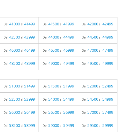
41000
41499
41500
41999
42000
42499
Del
al
Del
al
Del
al
43500
43999
44000
44499
44500
44999
Del
al
Del
al
Del
al
46000
46499
46500
46999
47000
47499
Del
al
Del
al
Del
al
48500
48999
49000
49499
49500
49999
Del
al
Del
al
Del
al
51000
51499
51500
51999
52000
52499
Del
al
Del
al
Del
al
53500
53999
54000
54499
54500
54999
Del
al
Del
al
Del
al
56000
56499
56500
56999
57000
57499
Del
al
Del
al
Del
al
58500
58999
59000
59499
59500
59999
Del
al
Del
al
Del
al