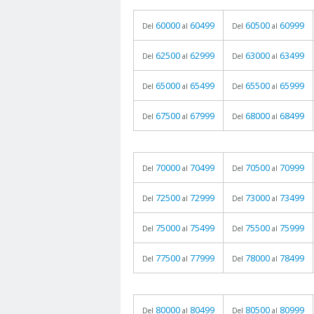
60000
60499
60500
60999
Del
al
Del
al
62500
62999
63000
63499
Del
al
Del
al
65000
65499
65500
65999
Del
al
Del
al
67500
67999
68000
68499
Del
al
Del
al
70000
70499
70500
70999
Del
al
Del
al
72500
72999
73000
73499
Del
al
Del
al
75000
75499
75500
75999
Del
al
Del
al
77500
77999
78000
78499
Del
al
Del
al
80000
80499
80500
80999
Del
al
Del
al