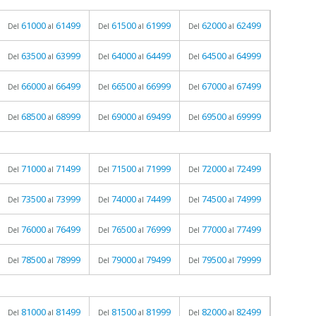
61000
61499
61500
61999
62000
62499
Del
al
Del
al
Del
al
63500
63999
64000
64499
64500
64999
Del
al
Del
al
Del
al
66000
66499
66500
66999
67000
67499
Del
al
Del
al
Del
al
68500
68999
69000
69499
69500
69999
Del
al
Del
al
Del
al
71000
71499
71500
71999
72000
72499
Del
al
Del
al
Del
al
73500
73999
74000
74499
74500
74999
Del
al
Del
al
Del
al
76000
76499
76500
76999
77000
77499
Del
al
Del
al
Del
al
78500
78999
79000
79499
79500
79999
Del
al
Del
al
Del
al
81000
81499
81500
81999
82000
82499
Del
al
Del
al
Del
al