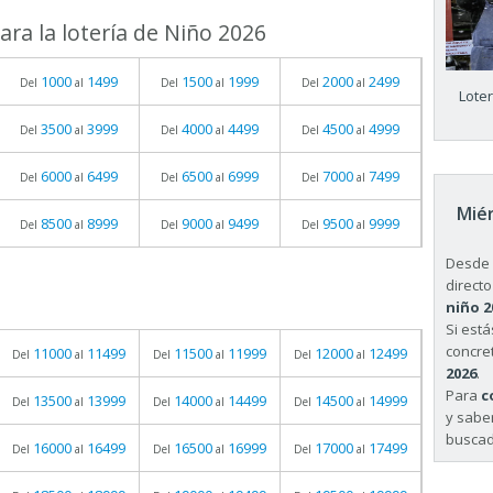
ra la lotería de Niño 2026
1000
1499
1500
1999
2000
2499
Del
al
Del
al
Del
al
Lote
3500
3999
4000
4499
4500
4999
Del
al
Del
al
Del
al
6000
6499
6500
6999
7000
7499
Del
al
Del
al
Del
al
Miér
8500
8999
9000
9499
9500
9999
Del
al
Del
al
Del
al
Desde 
directo
niño 2
Si est
concret
11000
11499
11500
11999
12000
12499
Del
al
Del
al
Del
al
2026
.
Para
c
13500
13999
14000
14499
14500
14999
Del
al
Del
al
Del
al
y sabe
buscad
16000
16499
16500
16999
17000
17499
Del
al
Del
al
Del
al