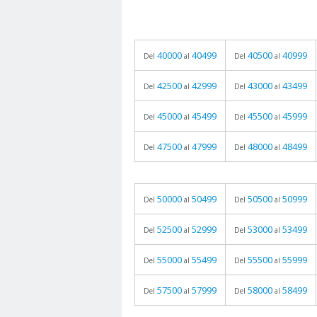
40000
40499
40500
40999
Del
al
Del
al
42500
42999
43000
43499
Del
al
Del
al
45000
45499
45500
45999
Del
al
Del
al
47500
47999
48000
48499
Del
al
Del
al
50000
50499
50500
50999
Del
al
Del
al
52500
52999
53000
53499
Del
al
Del
al
55000
55499
55500
55999
Del
al
Del
al
57500
57999
58000
58499
Del
al
Del
al