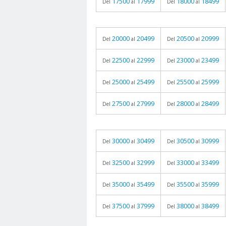
17500
17999
18000
18499
Del
al
Del
al
20000
20499
20500
20999
Del
al
Del
al
22500
22999
23000
23499
Del
al
Del
al
25000
25499
25500
25999
Del
al
Del
al
27500
27999
28000
28499
Del
al
Del
al
30000
30499
30500
30999
Del
al
Del
al
32500
32999
33000
33499
Del
al
Del
al
35000
35499
35500
35999
Del
al
Del
al
37500
37999
38000
38499
Del
al
Del
al