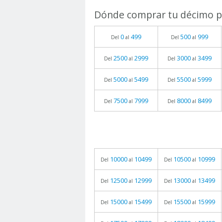
Dónde comprar tu décimo pa
0
499
500
999
Del
al
Del
al
2500
2999
3000
3499
Del
al
Del
al
5000
5499
5500
5999
Del
al
Del
al
7500
7999
8000
8499
Del
al
Del
al
10000
10499
10500
10999
Del
al
Del
al
12500
12999
13000
13499
Del
al
Del
al
15000
15499
15500
15999
Del
al
Del
al