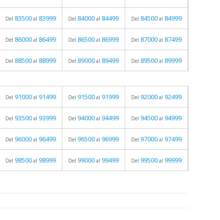
83500
83999
84000
84499
84500
84999
Del
al
Del
al
Del
al
86000
86499
86500
86999
87000
87499
Del
al
Del
al
Del
al
88500
88999
89000
89499
89500
89999
Del
al
Del
al
Del
al
91000
91499
91500
91999
92000
92499
Del
al
Del
al
Del
al
93500
93999
94000
94499
94500
94999
Del
al
Del
al
Del
al
96000
96499
96500
96999
97000
97499
Del
al
Del
al
Del
al
98500
98999
99000
99499
99500
99999
Del
al
Del
al
Del
al