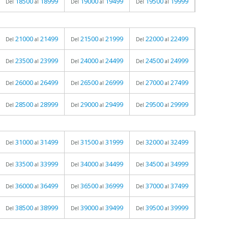
18500
18999
19000
19499
19500
19999
Del
al
Del
al
Del
al
21000
21499
21500
21999
22000
22499
Del
al
Del
al
Del
al
23500
23999
24000
24499
24500
24999
Del
al
Del
al
Del
al
26000
26499
26500
26999
27000
27499
Del
al
Del
al
Del
al
28500
28999
29000
29499
29500
29999
Del
al
Del
al
Del
al
31000
31499
31500
31999
32000
32499
Del
al
Del
al
Del
al
33500
33999
34000
34499
34500
34999
Del
al
Del
al
Del
al
36000
36499
36500
36999
37000
37499
Del
al
Del
al
Del
al
38500
38999
39000
39499
39500
39999
Del
al
Del
al
Del
al