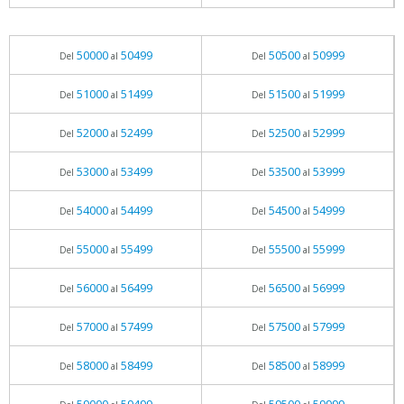
50000
50499
50500
50999
Del
al
Del
al
51000
51499
51500
51999
Del
al
Del
al
52000
52499
52500
52999
Del
al
Del
al
53000
53499
53500
53999
Del
al
Del
al
54000
54499
54500
54999
Del
al
Del
al
55000
55499
55500
55999
Del
al
Del
al
56000
56499
56500
56999
Del
al
Del
al
57000
57499
57500
57999
Del
al
Del
al
58000
58499
58500
58999
Del
al
Del
al