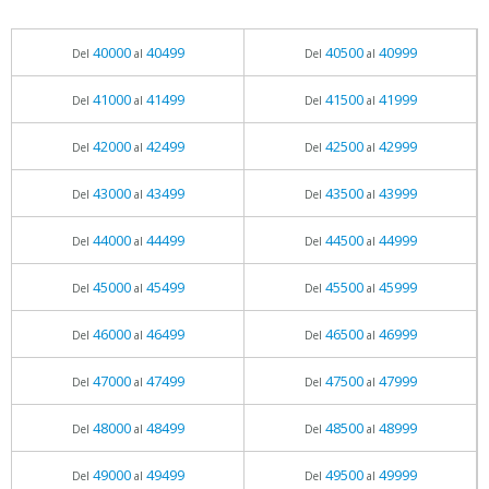
40000
40499
40500
40999
Del
al
Del
al
41000
41499
41500
41999
Del
al
Del
al
42000
42499
42500
42999
Del
al
Del
al
43000
43499
43500
43999
Del
al
Del
al
44000
44499
44500
44999
Del
al
Del
al
45000
45499
45500
45999
Del
al
Del
al
46000
46499
46500
46999
Del
al
Del
al
47000
47499
47500
47999
Del
al
Del
al
48000
48499
48500
48999
Del
al
Del
al
49000
49499
49500
49999
Del
al
Del
al