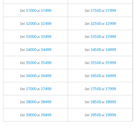
31000
31499
31500
31999
Del
al
Del
al
32000
32499
32500
32999
Del
al
Del
al
33000
33499
33500
33999
Del
al
Del
al
34000
34499
34500
34999
Del
al
Del
al
35000
35499
35500
35999
Del
al
Del
al
36000
36499
36500
36999
Del
al
Del
al
37000
37499
37500
37999
Del
al
Del
al
38000
38499
38500
38999
Del
al
Del
al
39000
39499
39500
39999
Del
al
Del
al