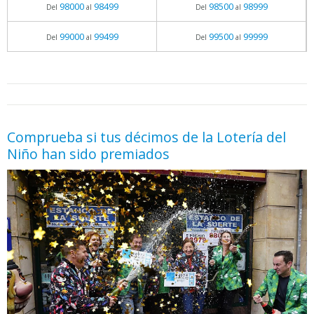
98000
98499
98500
98999
Del
al
Del
al
99000
99499
99500
99999
Del
al
Del
al
05.06.2026 - 11:05
prueba
Comprueba si tus décimos de la Lotería del
Niño han sido premiados