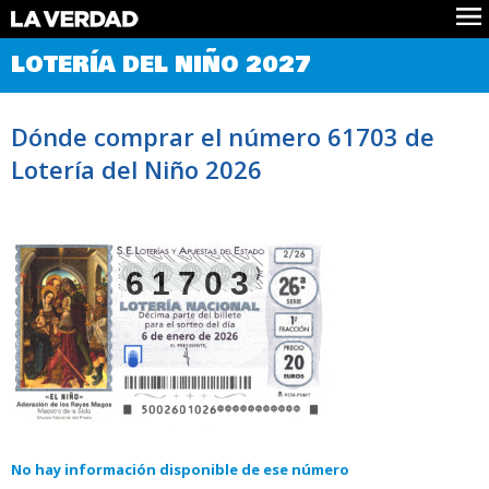
Comprobar Loteria del Niño
LOTERÍA DEL NIÑO 2027
Premios
Localizar números
Dónde comprar el número 61703 de
Noticias
Lotería del Niño 2026
Datos
Historia
Lotería de Navidad
61703
No hay información disponible de ese número