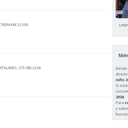
XTREM.KM 23.500
Lote
Miér
ATALANES, 373-385 LS28
Desde 
directo
niño 2
Si est
concret
2026
.
Para
c
y sabe
buscad