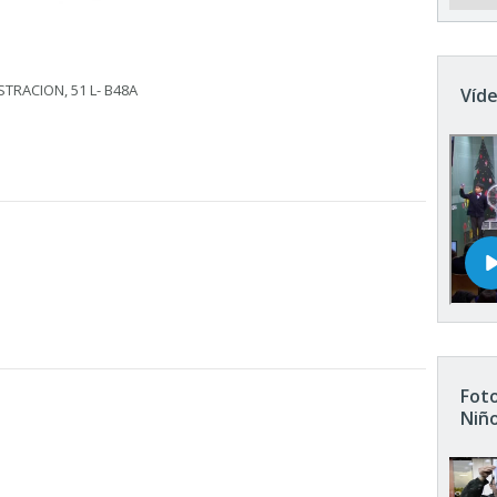
STRACION, 51 L- B48A
Víde
Foto
Niñ