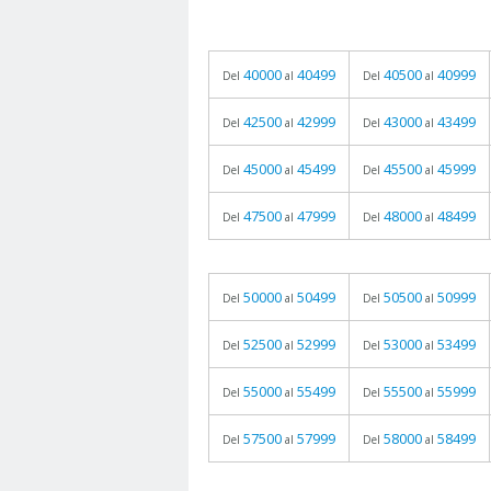
40000
40499
40500
40999
Del
al
Del
al
42500
42999
43000
43499
Del
al
Del
al
45000
45499
45500
45999
Del
al
Del
al
47500
47999
48000
48499
Del
al
Del
al
50000
50499
50500
50999
Del
al
Del
al
52500
52999
53000
53499
Del
al
Del
al
55000
55499
55500
55999
Del
al
Del
al
57500
57999
58000
58499
Del
al
Del
al