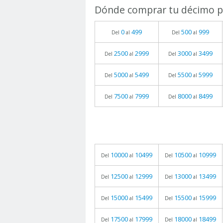
Dónde comprar tu décimo pa
0
499
500
999
Del
al
Del
al
2500
2999
3000
3499
Del
al
Del
al
5000
5499
5500
5999
Del
al
Del
al
7500
7999
8000
8499
Del
al
Del
al
10000
10499
10500
10999
Del
al
Del
al
12500
12999
13000
13499
Del
al
Del
al
15000
15499
15500
15999
Del
al
Del
al
17500
17999
18000
18499
Del
al
Del
al