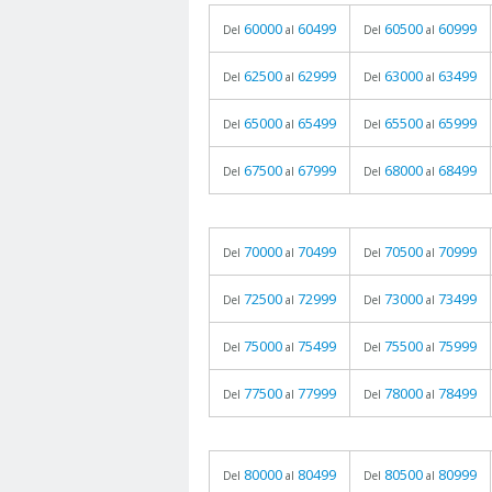
60000
60499
60500
60999
Del
al
Del
al
62500
62999
63000
63499
Del
al
Del
al
65000
65499
65500
65999
Del
al
Del
al
67500
67999
68000
68499
Del
al
Del
al
70000
70499
70500
70999
Del
al
Del
al
72500
72999
73000
73499
Del
al
Del
al
75000
75499
75500
75999
Del
al
Del
al
77500
77999
78000
78499
Del
al
Del
al
80000
80499
80500
80999
Del
al
Del
al