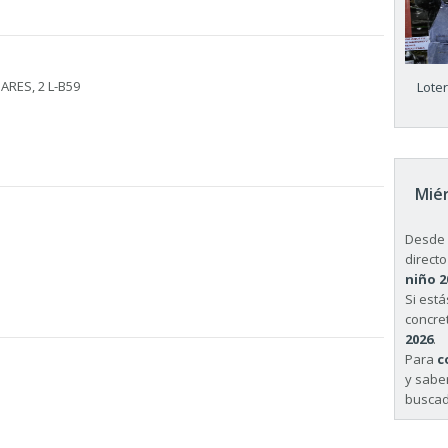
ARES, 2 L-B59
Lote
Miér
Desde 
directo
niño 2
Si est
concret
2026
.
Para
c
y sabe
buscad