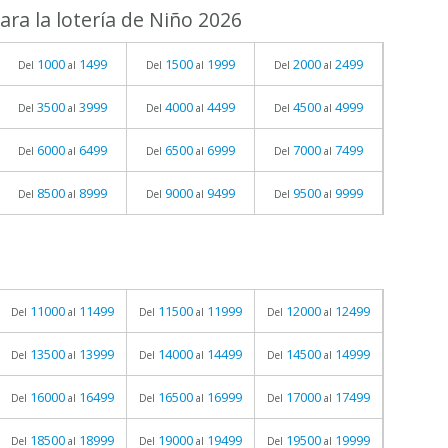
ra la lotería de Niño 2026
1000
1499
1500
1999
2000
2499
Del
al
Del
al
Del
al
3500
3999
4000
4499
4500
4999
Del
al
Del
al
Del
al
6000
6499
6500
6999
7000
7499
Del
al
Del
al
Del
al
8500
8999
9000
9499
9500
9999
Del
al
Del
al
Del
al
11000
11499
11500
11999
12000
12499
Del
al
Del
al
Del
al
13500
13999
14000
14499
14500
14999
Del
al
Del
al
Del
al
16000
16499
16500
16999
17000
17499
Del
al
Del
al
Del
al
18500
18999
19000
19499
19500
19999
Del
al
Del
al
Del
al