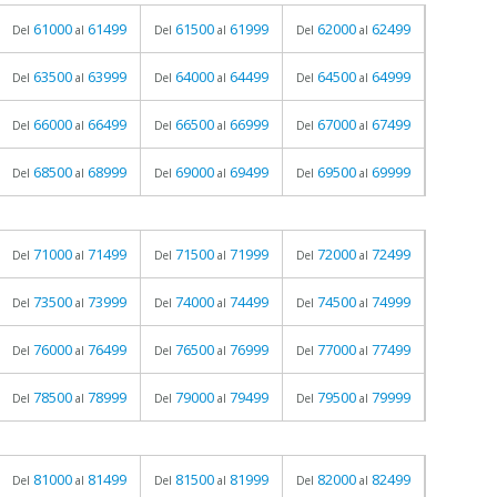
61000
61499
61500
61999
62000
62499
Del
al
Del
al
Del
al
63500
63999
64000
64499
64500
64999
Del
al
Del
al
Del
al
66000
66499
66500
66999
67000
67499
Del
al
Del
al
Del
al
68500
68999
69000
69499
69500
69999
Del
al
Del
al
Del
al
71000
71499
71500
71999
72000
72499
Del
al
Del
al
Del
al
73500
73999
74000
74499
74500
74999
Del
al
Del
al
Del
al
76000
76499
76500
76999
77000
77499
Del
al
Del
al
Del
al
78500
78999
79000
79499
79500
79999
Del
al
Del
al
Del
al
81000
81499
81500
81999
82000
82499
Del
al
Del
al
Del
al