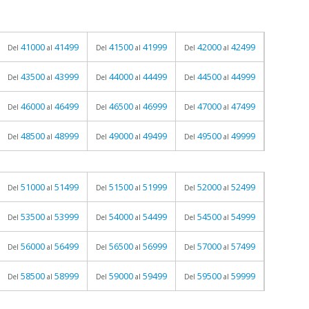
41000
41499
41500
41999
42000
42499
Del
al
Del
al
Del
al
43500
43999
44000
44499
44500
44999
Del
al
Del
al
Del
al
46000
46499
46500
46999
47000
47499
Del
al
Del
al
Del
al
48500
48999
49000
49499
49500
49999
Del
al
Del
al
Del
al
51000
51499
51500
51999
52000
52499
Del
al
Del
al
Del
al
53500
53999
54000
54499
54500
54999
Del
al
Del
al
Del
al
56000
56499
56500
56999
57000
57499
Del
al
Del
al
Del
al
58500
58999
59000
59499
59500
59999
Del
al
Del
al
Del
al