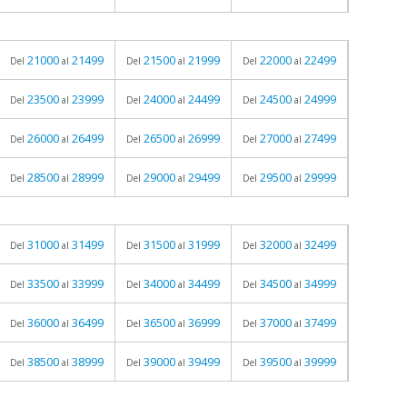
21000
21499
21500
21999
22000
22499
Del
al
Del
al
Del
al
23500
23999
24000
24499
24500
24999
Del
al
Del
al
Del
al
26000
26499
26500
26999
27000
27499
Del
al
Del
al
Del
al
28500
28999
29000
29499
29500
29999
Del
al
Del
al
Del
al
31000
31499
31500
31999
32000
32499
Del
al
Del
al
Del
al
33500
33999
34000
34499
34500
34999
Del
al
Del
al
Del
al
36000
36499
36500
36999
37000
37499
Del
al
Del
al
Del
al
38500
38999
39000
39499
39500
39999
Del
al
Del
al
Del
al