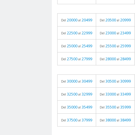
20000
20499
20500
20999
Del
al
Del
al
22500
22999
23000
23499
Del
al
Del
al
25000
25499
25500
25999
Del
al
Del
al
27500
27999
28000
28499
Del
al
Del
al
30000
30499
30500
30999
Del
al
Del
al
32500
32999
33000
33499
Del
al
Del
al
35000
35499
35500
35999
Del
al
Del
al
37500
37999
38000
38499
Del
al
Del
al