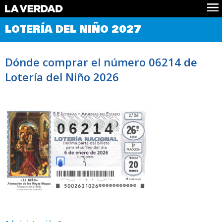
Comprobar Loteria del Niño
LOTERÍA DEL NIÑO 2027
Premios
Localizar números
Dónde comprar el número 06214 de
Noticias
Lotería del Niño 2026
Datos
Historia
Lotería de Navidad
06214