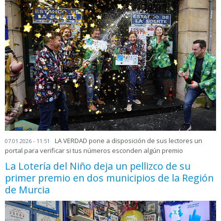
LA VERDAD pone a disposición de sus lectores un
07.01.2026 - 11:51
portal para verificar si tus números esconden algún premio
La Lotería del Niño deja un pellizco de su
primer premio en dos municipios de la Región
de Murcia