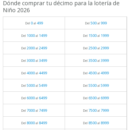
Dónde comprar tu décimo para la lotería de
Niño 2026
0
499
500
999
Del
al
Del
al
1000
1499
1500
1999
Del
al
Del
al
2000
2499
2500
2999
Del
al
Del
al
3000
3499
3500
3999
Del
al
Del
al
4000
4499
4500
4999
Del
al
Del
al
5000
5499
5500
5999
Del
al
Del
al
6000
6499
6500
6999
Del
al
Del
al
7000
7499
7500
7999
Del
al
Del
al
8000
8499
8500
8999
Del
al
Del
al