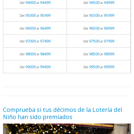
94000
94499
94500
94999
Del
al
Del
al
95000
95499
95500
95999
Del
al
Del
al
96000
96499
96500
96999
Del
al
Del
al
97000
97499
97500
97999
Del
al
Del
al
98000
98499
98500
98999
Del
al
Del
al
99000
99499
99500
99999
Del
al
Del
al
05.06.2026 - 11:05
prueba
Comprueba si tus décimos de la Lotería del
Niño han sido premiados