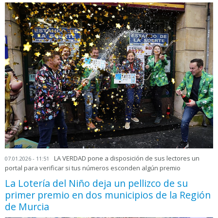
LA VERDAD pone a disposición de sus lectores un
07.01.2026 - 11:51
portal para verificar si tus números esconden algún premio
La Lotería del Niño deja un pellizco de su
primer premio en dos municipios de la Región
de Murcia