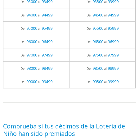
93000
93499
93500
93999
Del
al
Del
al
94000
94499
94500
94999
Del
al
Del
al
95000
95499
95500
95999
Del
al
Del
al
96000
96499
96500
96999
Del
al
Del
al
97000
97499
97500
97999
Del
al
Del
al
98000
98499
98500
98999
Del
al
Del
al
99000
99499
99500
99999
Del
al
Del
al
05.06.2026 - 11:05
prueba
Comprueba si tus décimos de la Lotería del
Niño han sido premiados