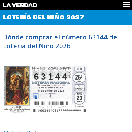
Comprobar Loteria del Niño
LOTERÍA DEL NIÑO 2027
Premios
Localizar números
Dónde comprar el número 63144 de
Noticias
Lotería del Niño 2026
Datos
Historia
Lotería de Navidad
63144