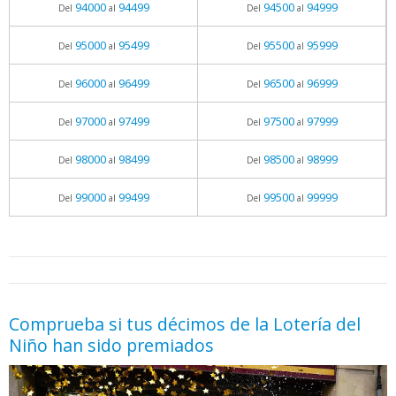
94000
94499
94500
94999
Del
al
Del
al
95000
95499
95500
95999
Del
al
Del
al
96000
96499
96500
96999
Del
al
Del
al
97000
97499
97500
97999
Del
al
Del
al
98000
98499
98500
98999
Del
al
Del
al
99000
99499
99500
99999
Del
al
Del
al
05.06.2026 - 11:05
prueba
Comprueba si tus décimos de la Lotería del
Niño han sido premiados