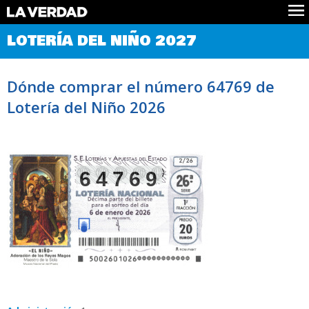
Comprobar Loteria del Niño
LOTERÍA DEL NIÑO 2027
Premios
Localizar números
Dónde comprar el número 64769 de
Noticias
Lotería del Niño 2026
Datos
Historia
Lotería de Navidad
64769