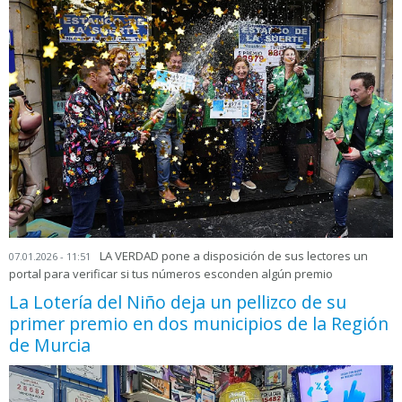
LA VERDAD pone a disposición de sus lectores un
07.01.2026 - 11:51
portal para verificar si tus números esconden algún premio
La Lotería del Niño deja un pellizco de su
primer premio en dos municipios de la Región
de Murcia