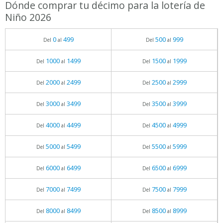
Dónde comprar tu décimo para la lotería de
Niño 2026
0
499
500
999
Del
al
Del
al
1000
1499
1500
1999
Del
al
Del
al
2000
2499
2500
2999
Del
al
Del
al
3000
3499
3500
3999
Del
al
Del
al
4000
4499
4500
4999
Del
al
Del
al
5000
5499
5500
5999
Del
al
Del
al
6000
6499
6500
6999
Del
al
Del
al
7000
7499
7500
7999
Del
al
Del
al
8000
8499
8500
8999
Del
al
Del
al