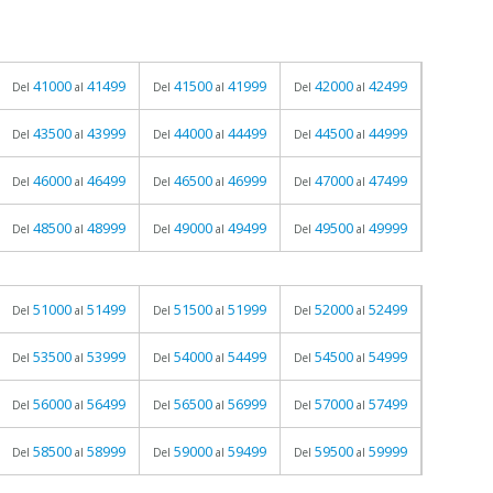
41000
41499
41500
41999
42000
42499
Del
al
Del
al
Del
al
43500
43999
44000
44499
44500
44999
Del
al
Del
al
Del
al
46000
46499
46500
46999
47000
47499
Del
al
Del
al
Del
al
48500
48999
49000
49499
49500
49999
Del
al
Del
al
Del
al
51000
51499
51500
51999
52000
52499
Del
al
Del
al
Del
al
53500
53999
54000
54499
54500
54999
Del
al
Del
al
Del
al
56000
56499
56500
56999
57000
57499
Del
al
Del
al
Del
al
58500
58999
59000
59499
59500
59999
Del
al
Del
al
Del
al