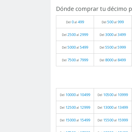
Dónde comprar tu décimo pa
0
499
500
999
Del
al
Del
al
2500
2999
3000
3499
Del
al
Del
al
5000
5499
5500
5999
Del
al
Del
al
7500
7999
8000
8499
Del
al
Del
al
10000
10499
10500
10999
Del
al
Del
al
12500
12999
13000
13499
Del
al
Del
al
15000
15499
15500
15999
Del
al
Del
al