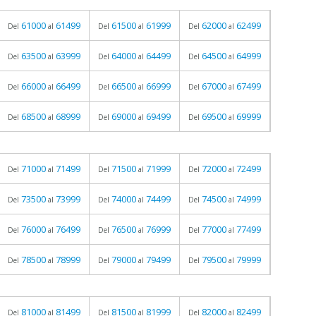
61000
61499
61500
61999
62000
62499
Del
al
Del
al
Del
al
63500
63999
64000
64499
64500
64999
Del
al
Del
al
Del
al
66000
66499
66500
66999
67000
67499
Del
al
Del
al
Del
al
68500
68999
69000
69499
69500
69999
Del
al
Del
al
Del
al
71000
71499
71500
71999
72000
72499
Del
al
Del
al
Del
al
73500
73999
74000
74499
74500
74999
Del
al
Del
al
Del
al
76000
76499
76500
76999
77000
77499
Del
al
Del
al
Del
al
78500
78999
79000
79499
79500
79999
Del
al
Del
al
Del
al
81000
81499
81500
81999
82000
82499
Del
al
Del
al
Del
al