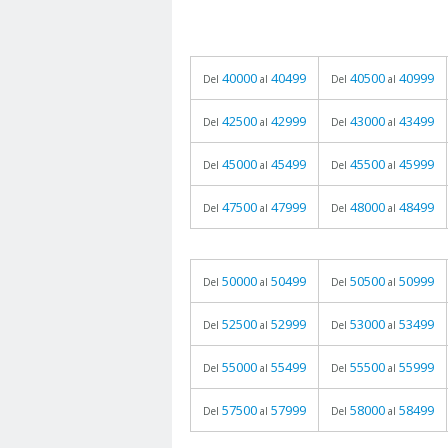
40000
40499
40500
40999
Del
al
Del
al
42500
42999
43000
43499
Del
al
Del
al
45000
45499
45500
45999
Del
al
Del
al
47500
47999
48000
48499
Del
al
Del
al
50000
50499
50500
50999
Del
al
Del
al
52500
52999
53000
53499
Del
al
Del
al
55000
55499
55500
55999
Del
al
Del
al
57500
57999
58000
58499
Del
al
Del
al