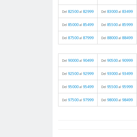
82500
82999
83000
83499
Del
al
Del
al
85000
85499
85500
85999
Del
al
Del
al
87500
87999
88000
88499
Del
al
Del
al
90000
90499
90500
90999
Del
al
Del
al
92500
92999
93000
93499
Del
al
Del
al
95000
95499
95500
95999
Del
al
Del
al
97500
97999
98000
98499
Del
al
Del
al
prueba
05.06.2026 - 11:05