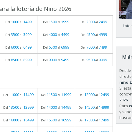
ra la lotería de Niño 2026
1000
1499
1500
1999
2000
2499
Del
al
Del
al
Del
al
Lote
3500
3999
4000
4499
4500
4999
Del
al
Del
al
Del
al
6000
6499
6500
6999
7000
7499
Del
al
Del
al
Del
al
Miér
8500
8999
9000
9499
9500
9999
Del
al
Del
al
Del
al
Desde 
directo
niño 2
Si est
concret
11000
11499
11500
11999
12000
12499
Del
al
Del
al
Del
al
2026
.
Para
c
13500
13999
14000
14499
14500
14999
Del
al
Del
al
Del
al
y sabe
buscad
16000
16499
16500
16999
17000
17499
Del
al
Del
al
Del
al