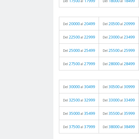
17500
17999
18000
18499
Del
al
Del
al
20000
20499
20500
20999
Del
al
Del
al
22500
22999
23000
23499
Del
al
Del
al
25000
25499
25500
25999
Del
al
Del
al
27500
27999
28000
28499
Del
al
Del
al
30000
30499
30500
30999
Del
al
Del
al
32500
32999
33000
33499
Del
al
Del
al
35000
35499
35500
35999
Del
al
Del
al
37500
37999
38000
38499
Del
al
Del
al