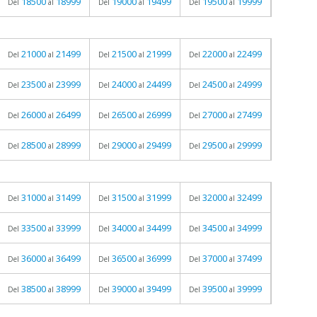
18500
18999
19000
19499
19500
19999
Del
al
Del
al
Del
al
21000
21499
21500
21999
22000
22499
Del
al
Del
al
Del
al
23500
23999
24000
24499
24500
24999
Del
al
Del
al
Del
al
26000
26499
26500
26999
27000
27499
Del
al
Del
al
Del
al
28500
28999
29000
29499
29500
29999
Del
al
Del
al
Del
al
31000
31499
31500
31999
32000
32499
Del
al
Del
al
Del
al
33500
33999
34000
34499
34500
34999
Del
al
Del
al
Del
al
36000
36499
36500
36999
37000
37499
Del
al
Del
al
Del
al
38500
38999
39000
39499
39500
39999
Del
al
Del
al
Del
al