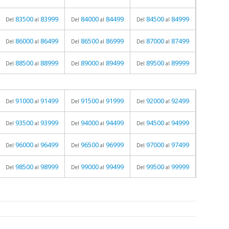
83500
83999
84000
84499
84500
84999
Del
al
Del
al
Del
al
86000
86499
86500
86999
87000
87499
Del
al
Del
al
Del
al
88500
88999
89000
89499
89500
89999
Del
al
Del
al
Del
al
91000
91499
91500
91999
92000
92499
Del
al
Del
al
Del
al
93500
93999
94000
94499
94500
94999
Del
al
Del
al
Del
al
96000
96499
96500
96999
97000
97499
Del
al
Del
al
Del
al
98500
98999
99000
99499
99500
99999
Del
al
Del
al
Del
al