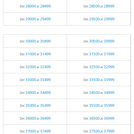
28000
28499
28500
28999
Del
al
Del
al
29000
29499
29500
29999
Del
al
Del
al
30000
30499
30500
30999
Del
al
Del
al
31000
31499
31500
31999
Del
al
Del
al
32000
32499
32500
32999
Del
al
Del
al
33000
33499
33500
33999
Del
al
Del
al
34000
34499
34500
34999
Del
al
Del
al
35000
35499
35500
35999
Del
al
Del
al
36000
36499
36500
36999
Del
al
Del
al
37000
37499
37500
37999
Del
al
Del
al