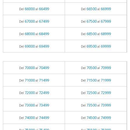
66000
66499
66500
66999
Del
al
Del
al
67000
67499
67500
67999
Del
al
Del
al
68000
68499
68500
68999
Del
al
Del
al
69000
69499
69500
69999
Del
al
Del
al
70000
70499
70500
70999
Del
al
Del
al
71000
71499
71500
71999
Del
al
Del
al
72000
72499
72500
72999
Del
al
Del
al
73000
73499
73500
73999
Del
al
Del
al
74000
74499
74500
74999
Del
al
Del
al