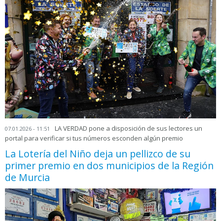
LA VERDAD pone a disposición de sus lectores un
07.01.2026 - 11:51
portal para verificar si tus números esconden algún premio
La Lotería del Niño deja un pellizco de su
primer premio en dos municipios de la Región
de Murcia