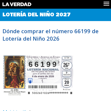
Comprobar Loteria del Niño
LOTERÍA DEL NIÑO 2027
Premios
Localizar números
Dónde comprar el número 66199 de
Noticias
Lotería del Niño 2026
Datos
Historia
Lotería de Navidad
66199