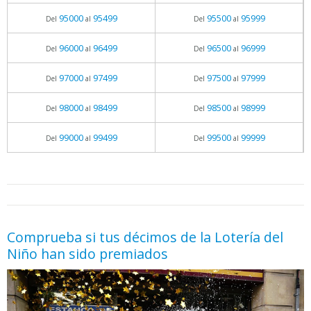
95000
95499
95500
95999
Del
al
Del
al
96000
96499
96500
96999
Del
al
Del
al
97000
97499
97500
97999
Del
al
Del
al
98000
98499
98500
98999
Del
al
Del
al
99000
99499
99500
99999
Del
al
Del
al
05.06.2026 - 11:05
prueba
Comprueba si tus décimos de la Lotería del
Niño han sido premiados