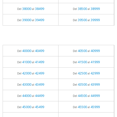
38000
38499
38500
38999
Del
al
Del
al
39000
39499
39500
39999
Del
al
Del
al
40000
40499
40500
40999
Del
al
Del
al
41000
41499
41500
41999
Del
al
Del
al
42000
42499
42500
42999
Del
al
Del
al
43000
43499
43500
43999
Del
al
Del
al
44000
44499
44500
44999
Del
al
Del
al
45000
45499
45500
45999
Del
al
Del
al